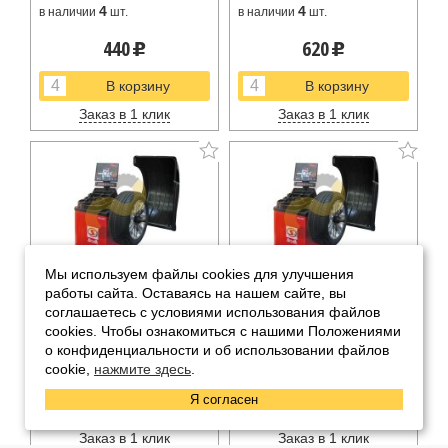
4
4
в наличии
шт.
в наличии
шт.
440
620
u
u
Заказ в 1 клик
Заказ в 1 клик
Мы используем файлы cookies для улучшения
Балансировка с R20 по
Балансировка Полный
работы сайта. Оставаясь на нашем сайте, вы
R24
диаметр шины с 33 по
соглашаетесь с условиями использования файлов
cookies. Чтобы ознакомиться с нашими Положениями
35
4
4
в наличии
шт.
в наличии
шт.
о конфиденциальности и об использовании файлов
920
720
cookie,
нажмите здесь
.
u
u
Я согласен
Заказ в 1 клик
Заказ в 1 клик