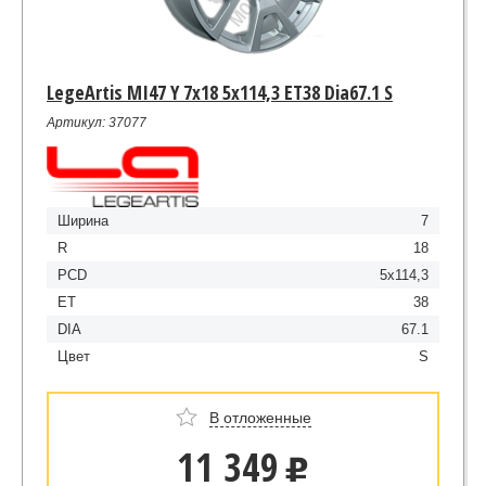
LegeArtis MI47 Y 7x18 5x114,3 ET38 Dia67.1 S
Артикул: 37077
Ширина
7
R
18
PCD
5x114,3
ET
38
DIA
67.1
Цвет
S
В отложенные
11 349
u