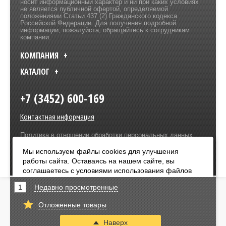
носит информационный характер и ни при каких условиях
не является публичной офертой, определяемой
положениями Статьи 437 (2) Гражданского кодекса
Российской Федерации. Для получения подробной
информации, пожалуйста, обращайтесь к сотрудникам
компании.
КОМПАНИЯ
КАТАЛОГ
+7 (3452) 600-169
Контактная информация
Политика в отношении обработки персональных данных
Разработка сайта –
Olive Design
Мы используем файлы cookies для улучшения
работы сайта. Оставаясь на нашем сайте, вы
Оплата:
соглашаетесь с условиями использования файлов
cookies. Чтобы ознакомиться с нашими Положениями
1
Недавно просмотренные
о конфиденциальности и об использовании файлов
cookie,
нажмите здесь
.
Отложенные товары
Я согласен
Наверх