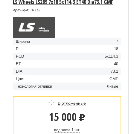
LS Wheels LS289 7x18 5x114,3 ET40 Dia73.1 GMF
Артикул: 16312
Ширина
7
R
18
PCD
5x114,3
ET
40
DIA
73.1
Цвет
GMF
Технология отливки
Литые
В отложенные
15 000
u
1
под заказ
шт.