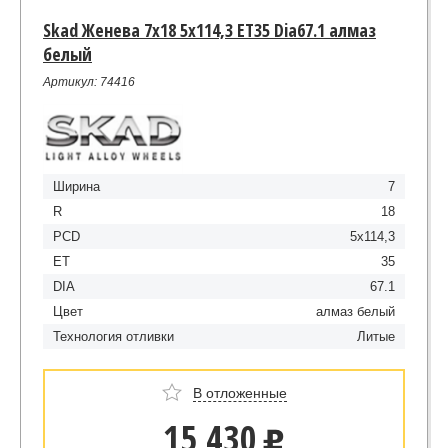
Skad Женева 7x18 5x114,3 ET35 Dia67.1 алмаз
белый
Артикул: 74416
Ширина
7
R
18
PCD
5x114,3
ET
35
DIA
67.1
Цвет
алмаз белый
Технология отливки
Литые
В отложенные
15 430
u