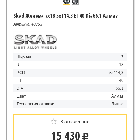
Skad Женева 7x18 5x114,3 ET40 Dia66.1 Алмаз
Артикул: 40353
Ширина
7
R
18
PCD
5x114,3
ET
40
DIA
66.1
Цвет
Алмаз
Технология отливки
Литые
В отложенные
15 430
u