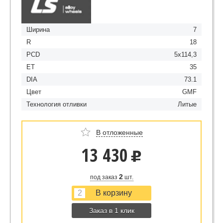
Ширина
7
R
18
PCD
5x114,3
ET
35
DIA
73.1
Цвет
GMF
Технология отливки
Литые
В отложенные
13 430
u
2
под заказ
шт.
Заказ в 1 клик