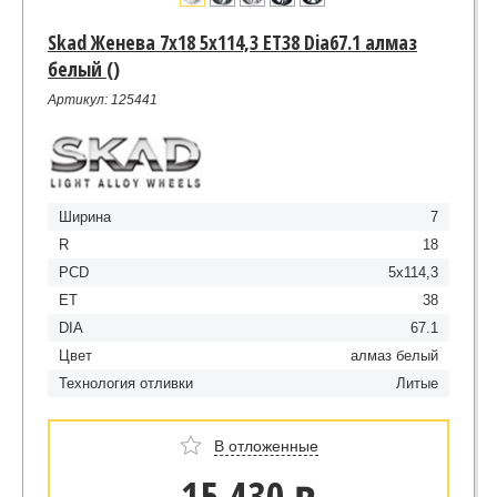
Skad Женева 7x18 5x114,3 ET38 Dia67.1 алмаз
белый ()
Артикул: 125441
Ширина
7
R
18
PCD
5x114,3
ET
38
DIA
67.1
Цвет
алмаз белый
Технология отливки
Литые
В отложенные
15 430