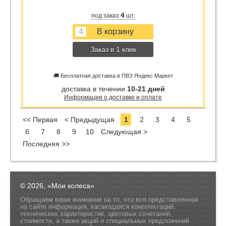
4
под заказ
шт.
Заказ в 1 клик
🚚 Бесплатная доставка в ПВЗ Яндекс Маркет
доставка в течении
10-21 дней
Информация о доставке и оплате
<< Первая
< Предыдущая
1
2
3
4
5
6
7
8
9
10
Следующая >
Последняя >>
© 2026, «Мои колеса»
Обращаем ваше внимание на то, что вся представленная
на сайте информация, касающаяся комплектаций,
технических характеристик, цветовых сочетаний,
стоимости, а также акций и специальных предложений