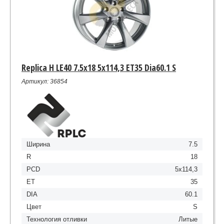
Replica H LE40 7.5x18 5x114,3 ET35 Dia60.1 S
Артикул: 36854
Ширина
7.5
R
18
PCD
5x114,3
ET
35
DIA
60.1
Цвет
S
Технология отливки
Литые