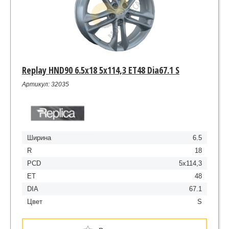
Replay HND90 6.5x18 5x114,3 ET48 Dia67.1 S
Артикул: 32035
Ширина
6.5
R
18
PCD
5x114,3
ET
48
DIA
67.1
Цвет
S