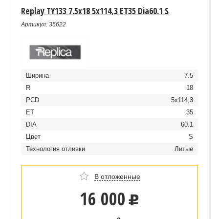
Replay TY133 7.5x18 5x114,3 ET35 Dia60.1 S
Артикул: 35622
Ширина
7.5
R
18
PCD
5x114,3
ET
35
DIA
60.1
Цвет
S
Технология отливки
Литые
В отложенные
16 000
u