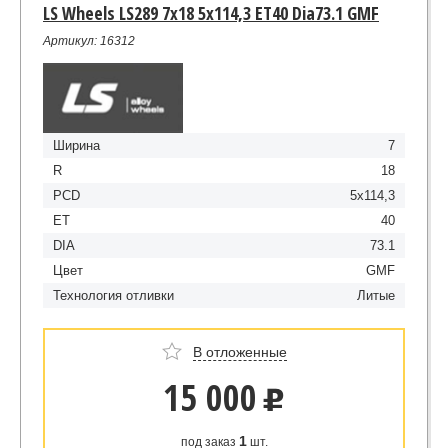
LS Wheels LS289 7x18 5x114,3 ET40 Dia73.1 GMF
Артикул: 16312
Ширина
7
R
18
PCD
5x114,3
ET
40
DIA
73.1
Цвет
GMF
Технология отливки
Литые
В отложенные
15 000
u
1
под заказ
шт.