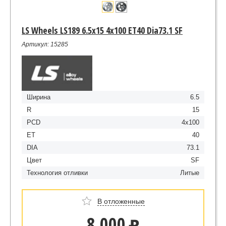
LS Wheels LS189 6.5x15 4x100 ET40 Dia73.1 SF
Артикул: 15285
Ширина
6.5
R
15
PCD
4x100
ET
40
DIA
73.1
Цвет
SF
Технология отливки
Литые
В отложенные
8 000