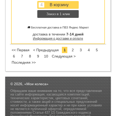
Заказ в 1 клик
🚚 Бесплатная доставка в ПВЗ Яндекс Маркет
доставка в течении
7-14 дней
Информация о доставке и оплате
<< Первая
< Предыдущая
1
2
3
4
5
6
7
8
9
10
Следующая >
Последняя >>
© 2026, «Мои колеса»
Обращаем ваше внимание на то, что вся представленная
на сайте информация, касающаяся комплектаций,
технических характеристик, цветовых сочетаний,
стоимости, а также акций и специальных предложений
носит информационный характер и ни при каких условиях
не является публичной офертой, определяемой
положениями Статьи 437 (2) Гражданского кодекса