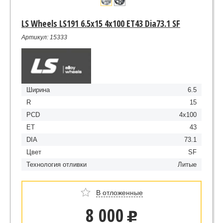
LS Wheels LS191 6.5x15 4x100 ET43 Dia73.1 SF
Артикул: 15333
Ширина
6.5
R
15
PCD
4x100
ET
43
DIA
73.1
Цвет
SF
Технология отливки
Литые
В отложенные
8 000
u