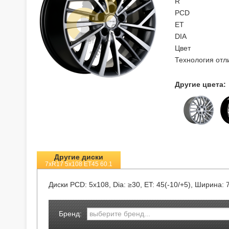
R
PCD
ET
DIA
Цвет
Технология отл
Другие цвета:
Другие диски
7xR17 5x108 ET45 60.1
Диски
PCD: 5x108, Dia: ≥30, ET: 45(-10/+5), Ширина: 
Бренд: