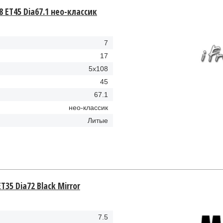
8 ET45 Dia67.1 нео-классик
7
17
5x108
45
67.1
нео-классик
Литые
T35 Dia72 Black Mirror
7.5