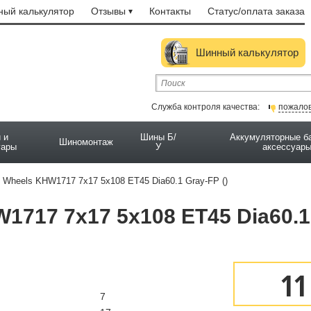
ый калькулятор
Отзывы
Контакты
Статус/оплата заказа
Шинный калькулятор
Служба контроля качества:
пожало
 и
Шины Б/
Аккумуляторные б
Шиномонтаж
уары
У
аксессуар
Wheels KHW1717 7x17 5x108 ET45 Dia60.1 Gray-FP ()
1717 7x17 5x108 ET45 Dia60.1
11
7