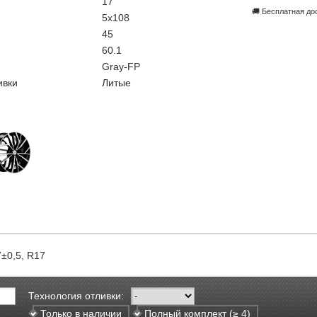
17
🚚 Бесплатная до
5x108
45
60.1
Gray-FP
ивки
Литые
7±0,5, R17
Технология отливки:
Только в наличии
Полный комплект (≥ 4)