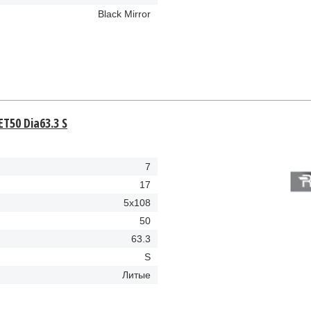
Black Mirror
ET50 Dia63.3 S
7
17
5x108
50
63.3
S
Литые