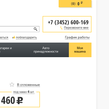
0
i
(
):
0
+7 (3452) 600-169
Перезвоните мне
График работы
ваться
поблагодарить
атареи и
Авто
Моя
ы
принадлежности
машина
В отложенные
4
под заказ
шт.
 460
u