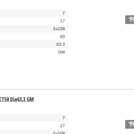
7
17
5x108
50
63.3
GM
 ET50 Dia63.3 GM
7
17
5x108