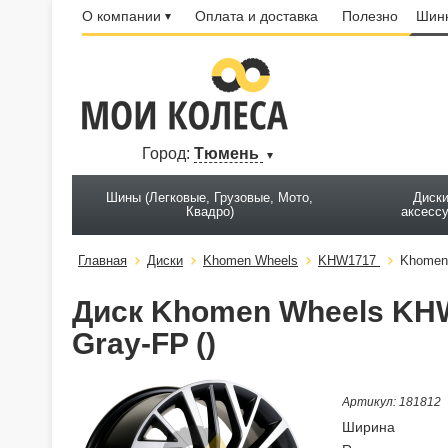
О компании
Оплата и доставка
Полезно
Шинн
Город:
Тюмень
Шины (Легковые, Грузовые, Мото,
Диски
Квадро)
аксесс
Главная
Диски
Khomen Wheels
KHW1717
Khomen 
Диск Khomen Wheels KHW
Gray-FP ()
Артикул: 181812
Ширина