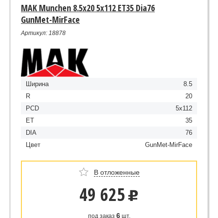
MAK Munchen 8.5x20 5x112 ET35 Dia76
GunMet-MirFace
Артикул: 18878
Ширина
8.5
R
20
PCD
5x112
ET
35
DIA
76
Цвет
GunMet-MirFace
В отложенные
49 625
u
6
под заказ
шт.