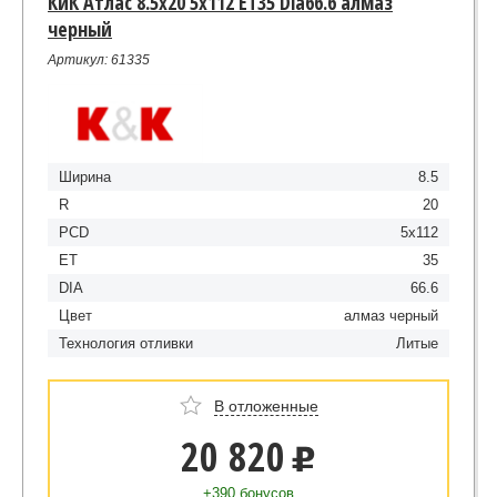
КиК Атлас 8.5x20 5x112 ET35 Dia66.6 алмаз
черный
Артикул: 61335
Ширина
8.5
R
20
PCD
5x112
ET
35
DIA
66.6
Цвет
алмаз черный
Технология отливки
Литые
В отложенные
20 820
u
+390 бонусов