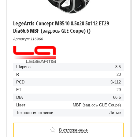
LegeArtis Concept MB510 8.5x20 5x112 ET29
Dia66.6 MBF (зад.ось GLE Coupe) ()
Артикул: 116966
Ширина
8.5
R
20
PCD
5x112
ET
29
DIA
66.6
Цвет
MBF (зад.ось GLE Coupe)
Технология отливки
Литые
В отложенные