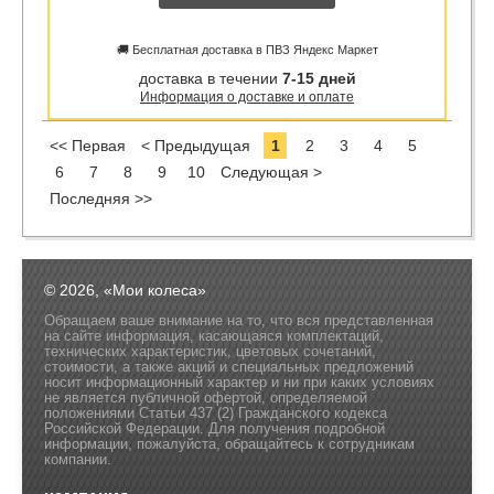
🚚 Бесплатная доставка в ПВЗ Яндекс Маркет
доставка в течении
7-15 дней
Информация о доставке и оплате
<< Первая
< Предыдущая
1
2
3
4
5
6
7
8
9
10
Следующая >
Последняя >>
© 2026, «Мои колеса»
Обращаем ваше внимание на то, что вся представленная
на сайте информация, касающаяся комплектаций,
технических характеристик, цветовых сочетаний,
стоимости, а также акций и специальных предложений
носит информационный характер и ни при каких условиях
не является публичной офертой, определяемой
положениями Статьи 437 (2) Гражданского кодекса
Российской Федерации. Для получения подробной
информации, пожалуйста, обращайтесь к сотрудникам
компании.