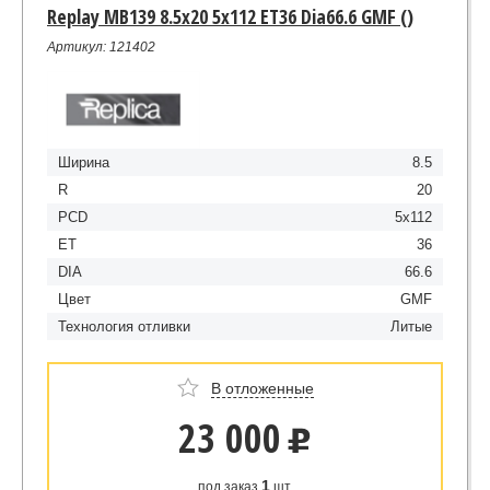
Replay MB139 8.5x20 5x112 ET36 Dia66.6 GMF ()
Артикул: 121402
Ширина
8.5
R
20
PCD
5x112
ET
36
DIA
66.6
Цвет
GMF
Технология отливки
Литые
В отложенные
23 000
u
1
под заказ
шт.