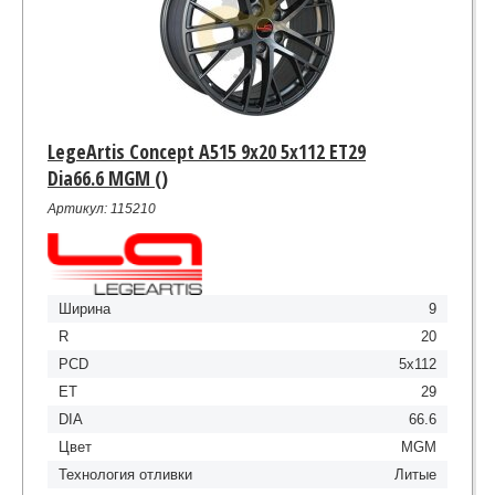
LegeArtis Concept A515 9x20 5x112 ET29
Dia66.6 MGM ()
Артикул: 115210
Ширина
9
R
20
PCD
5x112
ET
29
DIA
66.6
Цвет
MGM
Технология отливки
Литые