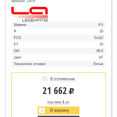
Артикул: 72476
Ширина
8.5
R
20
PCD
5x112
ET
33
DIA
66.6
Цвет
SF
Технология отливки
Литые
В отложенные
21 662
u
1
под заказ
шт.