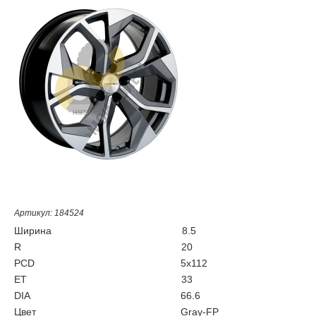
Артикул: 184524
Ширина
8.5
R
20
PCD
5x112
ET
33
DIA
66.6
Цвет
Gray-FP