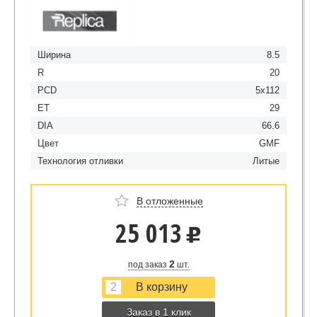
Ширина
8.5
R
20
PCD
5x112
ET
29
DIA
66.6
Цвет
GMF
Технология отливки
Литые
В отложенные
25 013
u
2
под заказ
шт.
Заказ в 1 клик