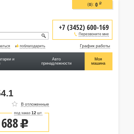
0
i
(
):
0
+7 (3452) 600-169
Перезвоните мне
График работы
ваться
поблагодарить
атареи и
Авто
Моя
ы
принадлежности
машина
4.1
В отложенные
12
под заказ
шт.
 688
u