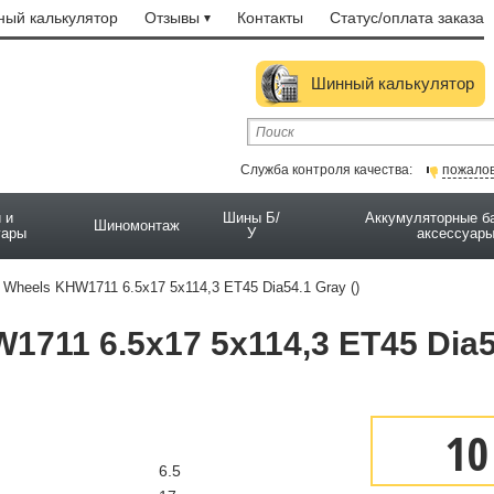
ый калькулятор
Отзывы
Контакты
Статус/оплата заказа
Шинный калькулятор
Служба контроля качества:
пожало
 и
Шины Б/
Аккумуляторные б
Шиномонтаж
уары
У
аксессуар
Wheels KHW1711 6.5x17 5x114,3 ET45 Dia54.1 Gray ()
711 6.5x17 5x114,3 ET45 Dia5
10
6.5