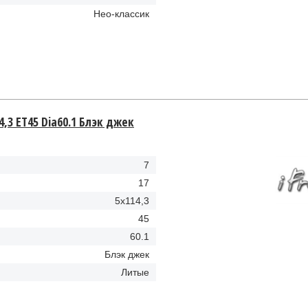
Hео-классик
4,3 ET45 Dia60.1 Блэк джек
7
17
5x114,3
45
60.1
Блэк джек
Литые