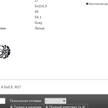
17
🚚 Бесплатная до
5x114,3
45
54.1
Gray
ивки
Литые
 6.5±0,5, R17
Технология отливки:
Только в наличии
Полный комплект (≥ 4)