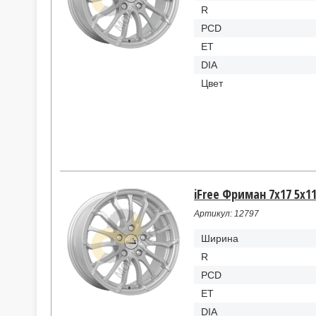
R
PCD
ET
DIA
Цвет
iFree Фриман 7x17 5x11
Артикул: 12797
Ширина
R
PCD
ET
DIA