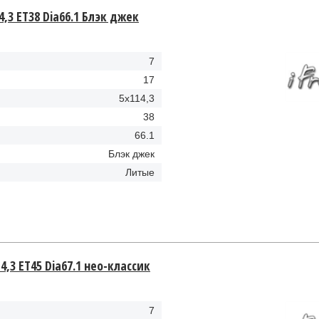
4,3 ET38 Dia66.1 Блэк джек
7
17
5x114,3
38
66.1
Блэк джек
Литые
4,3 ET45 Dia67.1 нео-классик
7