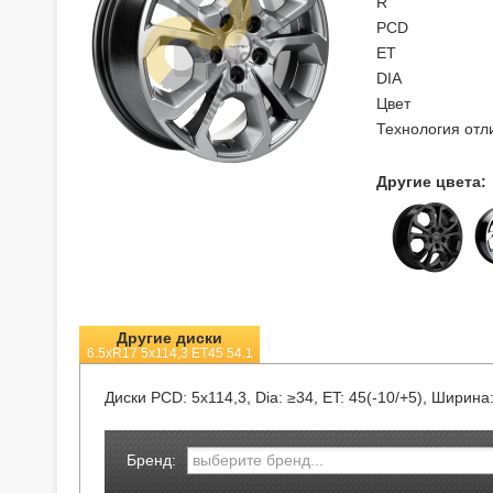
R
PCD
ET
DIA
Цвет
Технология отл
Другие цвета:
Другие диски
6.5xR17 5x114,3 ET45 54.1
Диски
PCD: 5x114,3, Dia: ≥34, ET: 45(-10/+5), Ширина:
Бренд: