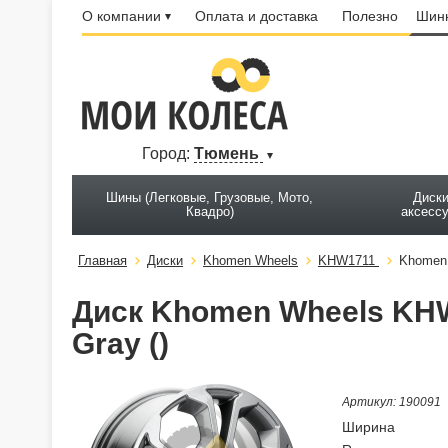
О компании
Оплата и доставка
Полезно
Шинн
Город:
Тюмень
Шины (Легковые, Грузовые, Мото,
Диски
Квадро)
аксесс
Главная
Диски
Khomen Wheels
KHW1711
Khomen 
Диск Khomen Wheels KHW1
Gray ()
Артикул: 190091
Ширина