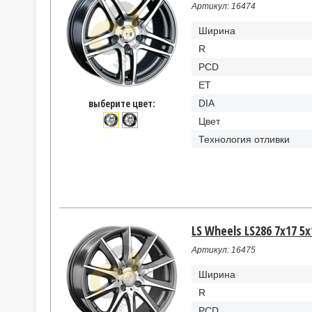
Артикул: 16474
Ширина
R
PCD
ET
выберите цвет:
DIA
Цвет
Технология отливки
LS Wheels LS286 7x17 5x
Артикул: 16475
Ширина
R
PCD