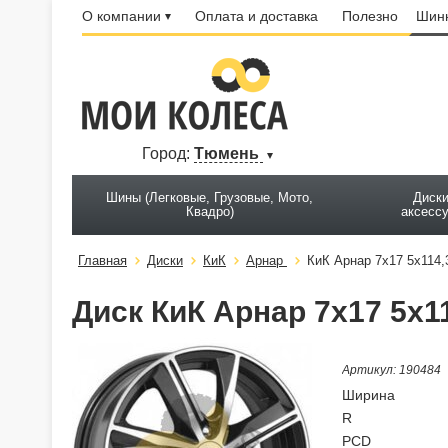
О компании
Оплата и доставка
Полезно
Шинн
Город:
Тюмень
Шины (Легковые, Грузовые, Мото,
Диски
Квадро)
аксесс
Главная
Диски
КиК
Арнар
КиК Арнар 7x17 5x114,
Диск КиК Арнар 7x17 5x11
Артикул: 190484
Ширина
R
PCD