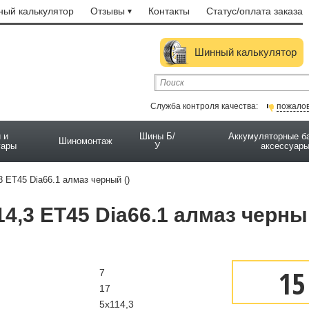
ый калькулятор
Отзывы
Контакты
Статус/оплата заказа
Шинный калькулятор
Служба контроля качества:
пожало
 и
Шины Б/
Аккумуляторные б
Шиномонтаж
уары
У
аксессуар
3 ET45 Dia66.1 алмаз черный ()
4,3 ET45 Dia66.1 алмаз черный
15
7
17
5x114,3