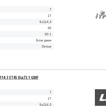
7
17
5x114,3
45
60.1
Блэк джек
Литые
114,3 ET45 Dia73.1 GMF
7
17
5x114,3