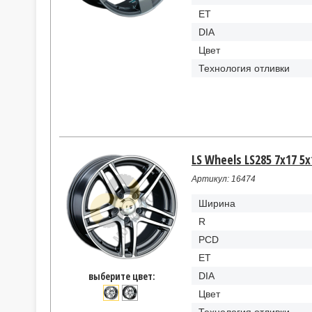
ET
DIA
Цвет
Технология отливки
LS Wheels LS285 7x17 5x
Артикул: 16474
Ширина
R
PCD
ET
выберите цвет:
DIA
Цвет