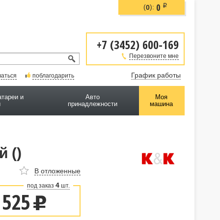
0
i
(
):
0
+7 (3452) 600-169
Перезвоните мне
График работы
ваться
поблагодарить
атареи и
Авто
Моя
ы
принадлежности
машина
 ()
В отложенные
4
под заказ
шт.
 525
u