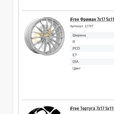
iFree Фриман 7x17 5x11
Артикул: 12797
Ширина
R
PCD
ET
DIA
Цвет
iFree Тортуга 7x17 5x11