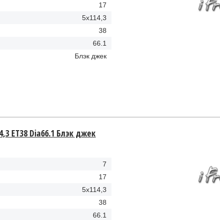
17
5x114,3
38
66.1
Блэк джек
4,3 ET38 Dia66.1 Блэк джек
7
17
5x114,3
38
66.1