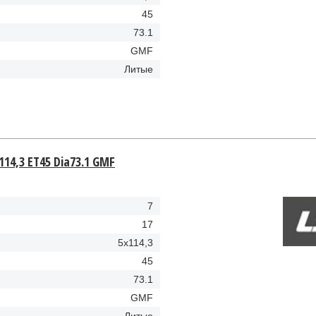
45
73.1
GMF
Литые
114,3 ET45 Dia73.1 GMF
7
17
5x114,3
45
73.1
GMF