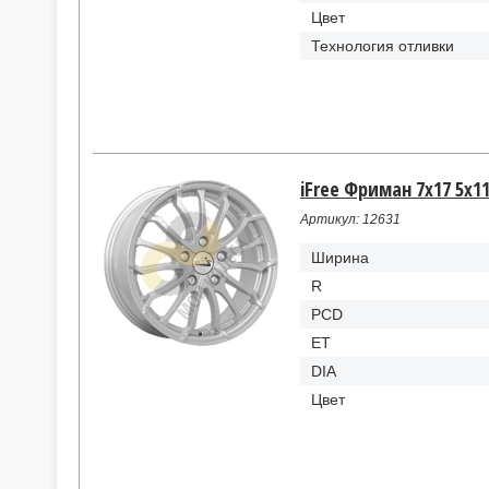
Цвет
Технология отливки
iFree Фриман 7x17 5x11
Артикул: 12631
Ширина
R
PCD
ET
DIA
Цвет