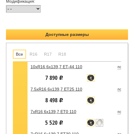
Модификация:
Доступные размеры
Все
R16
R17
R18
10xR16 6x139,7 ET-44 110
под зака
7 890
u
7.5xR16 6x139,7 ET25 110
под зака
8 498
u
7xR16 6x139,7 ET0 110
под зака
5 520
u