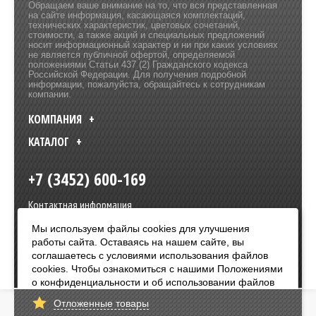
Обращаем ваше внимание на то, что вся представленная
на сайте информация, касающаяся комплектаций,
технических характеристик, цветовых сочетаний,
стоимости, а также акций и специальных предложений
носит информационный характер и ни при каких условиях
не является публичной офертой, определяемой
положениями Статьи 437 (2) Гражданского кодекса
Российской Федерации. Для получения подробной
информации, пожалуйста, обращайтесь к сотрудникам
компании.
КОМПАНИЯ
КАТАЛОГ
+7 (3452) 600-169
Контактная информация
Мы используем файлы cookies для улучшения
Политика в отношении обработки персональных данных
Разработка сайта –
Olive Design
работы сайта. Оставаясь на нашем сайте, вы
соглашаетесь с условиями использования файлов
cookies. Чтобы ознакомиться с нашими Положениями
Оплата:
о конфиденциальности и об использовании файлов
cookie,
нажмите здесь
.
Отложенные товары