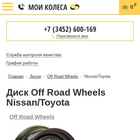
i
0
(
0
):
+7 (3452) 600-169
Перезвоните мне
Служба контроля качества:
График работы
Главная
Диски
Off Road Wheels
Nissan/Toyota
Диск Off Road Wheels
Nissan/Toyota
Off Road Wheels