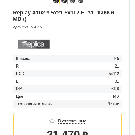
Replay A102 9.5x21 5x112 ET31 Dia66.6
MB ()
Артикул: 184207
Ширина
9.5
R
21
PCD
5x112
ET
31
DIA
66.6
Цвет
MB
Технология отливки
Литые
В отложенные
21 470