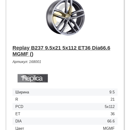
Replay B237 9.5x21 5x112 ET36 Dia66.6
MGMF ()
Артикул: 168001
Ширина
9.5
R
21
PCD
5x112
ET
36
DIA
66.6
Цвет
MGMF