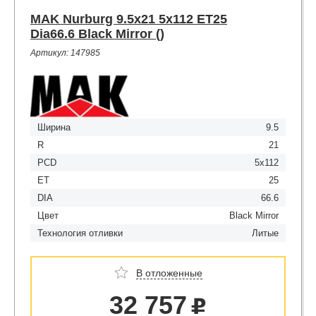
MAK Nurburg 9.5x21 5x112 ET25
Dia66.6 Black Mirror ()
Артикул: 147985
Ширина
9.5
R
21
PCD
5x112
ET
25
DIA
66.6
Цвет
Black Mirror
Технология отливки
Литые
В отложенные
32 757
u