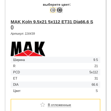
выберите цвет:
MAK Koln 9.5x21 5x112 ET31 Dia66.6 S
()
Артикул: 116439
Ширина
9.5
R
21
PCD
5x112
ET
31
DIA
66.6
Цвет
S
В отложенные