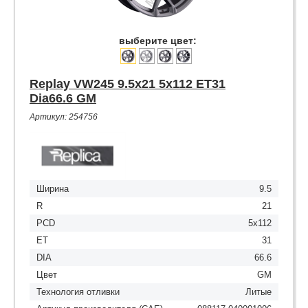
выберите цвет:
Replay VW245 9.5x21 5x112 ET31
Dia66.6 GM
Артикул: 254756
Ширина
9.5
R
21
PCD
5x112
ET
31
DIA
66.6
Цвет
GM
Технология отливки
Литые