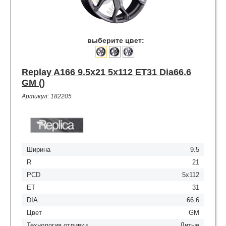
выберите цвет:
Replay A166 9.5x21 5x112 ET31 Dia66.6
GM ()
Артикул: 182205
Ширина
9.5
R
21
PCD
5x112
ET
31
DIA
66.6
Цвет
GM
Технология отливки
Литые