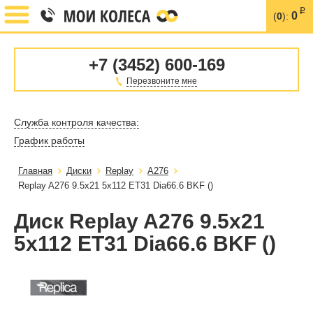
i
0
(
0
):
+7 (3452) 600-169
Перезвоните мне
Служба контроля качества:
График работы
Главная
Диски
Replay
A276
Replay A276 9.5x21 5x112 ET31 Dia66.6 BKF ()
Диск Replay A276 9.5x21
5x112 ET31 Dia66.6 BKF ()