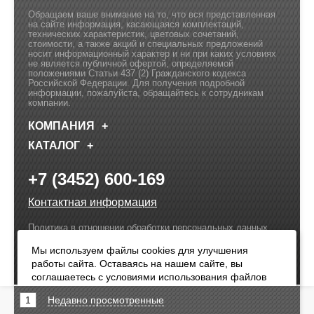
Обращаем ваше внимание на то, что вся представленная
на сайте информация, касающаяся комплектаций,
технических характеристик, цветовых сочетаний,
стоимости, а также акций и специальных предложений
носит информационный характер и ни при каких условиях
не является публичной офертой, определяемой
положениями Статьи 437 (2) Гражданского кодекса
Российской Федерации. Для получения подробной
информации, пожалуйста, обращайтесь к сотрудникам
компании.
КОМПАНИЯ
КАТАЛОГ
+7 (3452) 600-169
Контактная информация
Политика в отношении обработки персональных данных
Разработка сайта –
Olive Design
Мы используем файлы cookies для улучшения
работы сайта. Оставаясь на нашем сайте, вы
Оплата:
соглашаетесь с условиями использования файлов
cookies. Чтобы ознакомиться с нашими Положениями
1
Недавно просмотренные
о конфиденциальности и об использовании файлов