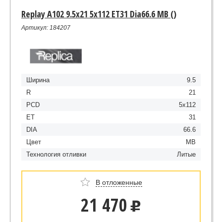
Replay A102 9.5x21 5x112 ET31 Dia66.6 MB ()
Артикул: 184207
Ширина
9.5
R
21
PCD
5x112
ET
31
DIA
66.6
Цвет
MB
Технология отливки
Литые
В отложенные
21 470
u