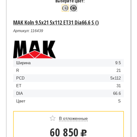
выберите цвет:
MAK Koln 9.5x21 5x112 ET31 Dia66.6 S ()
Артикул: 116439
Ширина
9.5
R
21
PCD
5x112
ET
31
DIA
66.6
Цвет
S
В отложенные
60 850
u