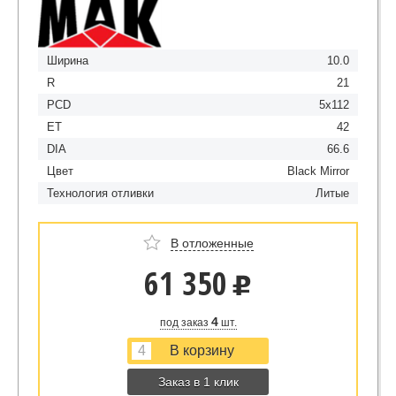
Ширина
10.0
R
21
PCD
5x112
ET
42
DIA
66.6
Цвет
Black Mirror
Технология отливки
Литые
В отложенные
61 350
u
4
под заказ
шт.
Заказ в 1 клик