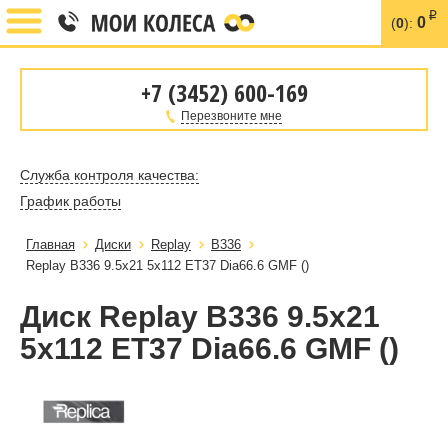
i
0
(
0
):
+7 (3452) 600-169
Перезвоните мне
Служба контроля качества:
График работы
Главная
Диски
Replay
B336
Replay B336 9.5x21 5x112 ET37 Dia66.6 GMF ()
Диск Replay B336 9.5x21
5x112 ET37 Dia66.6 GMF ()