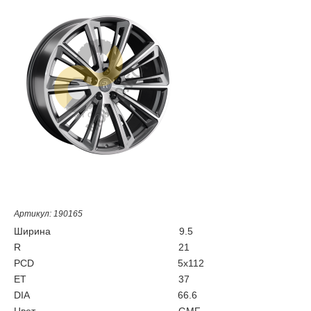
Артикул: 190165
Ширина
9.5
R
21
PCD
5x112
ET
37
DIA
66.6