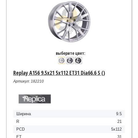
выберите цвет:
Replay A156 9.5x21 5x112 ET31 Dia66.6 S ()
Артикул: 182210
Ширина
9.5
R
21
PCD
5x112
ET
31