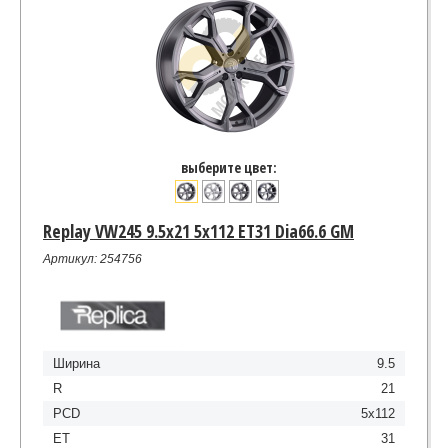
выберите цвет:
Replay VW245 9.5x21 5x112 ET31 Dia66.6 GM
Артикул: 254756
Ширина
9.5
R
21
PCD
5x112
ET
31