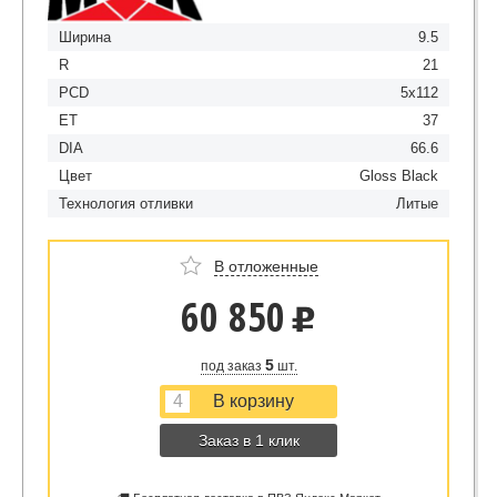
Ширина
9.5
R
21
PCD
5x112
ET
37
DIA
66.6
Цвет
Gloss Black
Технология отливки
Литые
В отложенные
60 850
u
5
под заказ
шт.
Заказ в 1 клик