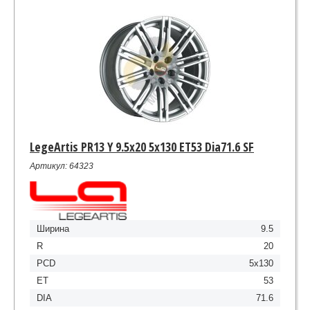
LegeArtis PR13 Y 9.5x20 5x130 ET53 Dia71.6 SF
Артикул: 64323
Ширина
9.5
R
20
PCD
5x130
ET
53
DIA
71.6