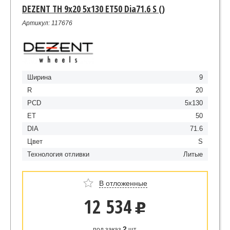
DEZENT TH 9x20 5x130 ET50 Dia71.6 S ()
Артикул: 117676
Ширина
9
R
20
PCD
5x130
ET
50
DIA
71.6
Цвет
S
Технология отливки
Литые
В отложенные
12 534
u
2
под заказ
шт.