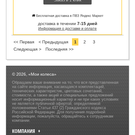
Заказ в 1 клик
🚚 Бесплатная доставка в ПВЗ Яндекс Маркет
доставка в течении
7-15 дней
Информация о доставке и оплате
<< Первая
< Предыдущая
1
2
3
Следующая >
Последняя >>
© 2026, «Мои колеса»
Обращаем ваше внимание на то, что вся представленная
на сайте информация, касающаяся комплектаций,
технических характеристик, цветовых сочетаний,
стоимости, а также акций и специальных предложений
носит информационный характер и ни при каких условиях
не является публичной офертой, определяемой
положениями Статьи 437 (2) Гражданского кодекса
Российской Федерации. Для получения подробной
информации, пожалуйста, обращайтесь к сотрудникам
компании.
КОМПАНИЯ