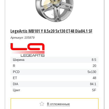
LegeArtis MB101 Y 8.5x20 5x130 ET48 Dia84.1 SF
Артикул: 105879
Ширина
8.5
R
20
PCD
5x130
ET
48
DIA
84.1
Цвет
SF
В отложенные