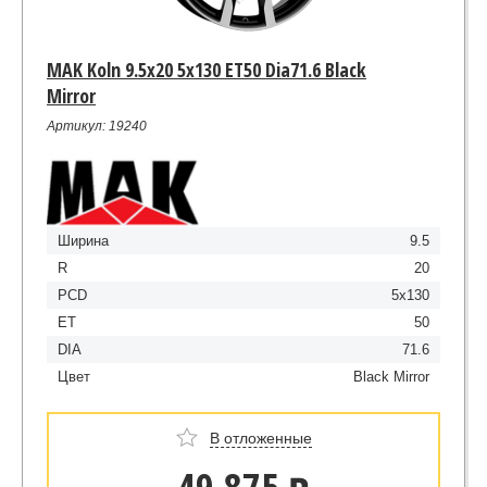
MAK Koln 9.5x20 5x130 ET50 Dia71.6 Black
Mirror
Артикул: 19240
Ширина
9.5
R
20
PCD
5x130
ET
50
DIA
71.6
Цвет
Black Mirror
В отложенные