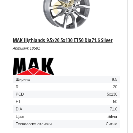
MAK Highlands 9.5x20 5x130 ET50 Dia71.6 Silver
Артикул: 18581
Ширина
9.5
R
20
PCD
5x130
ET
50
DIA
71.6
Цвет
Silver
Технология отливки
Литые