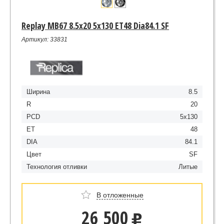
Replay MB67 8.5x20 5x130 ET48 Dia84.1 SF
Артикул: 33831
Ширина
8.5
R
20
PCD
5x130
ET
48
DIA
84.1
Цвет
SF
Технология отливки
Литые
В отложенные
26 500
u