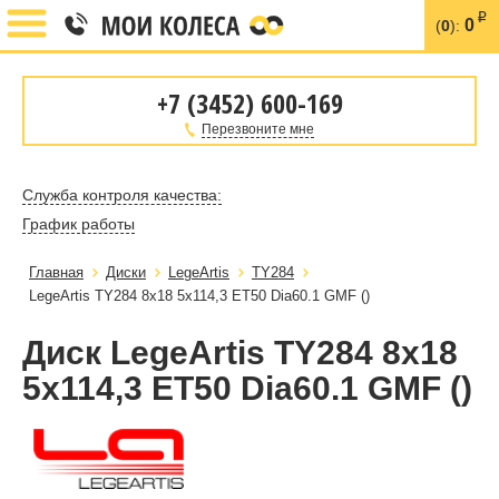
i
0
(
0
):
+7 (3452) 600-169
Перезвоните мне
Служба контроля качества:
График работы
Главная
Диски
LegeArtis
TY284
LegeArtis TY284 8x18 5x114,3 ET50 Dia60.1 GMF ()
Диск LegeArtis TY284 8x18
5x114,3 ET50 Dia60.1 GMF ()