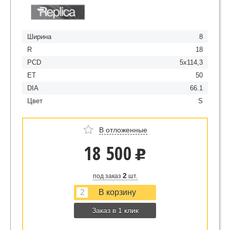
Ширина
8
R
18
PCD
5x114,3
ET
50
DIA
66.1
Цвет
S
В отложенные
18 500
u
2
под заказ
шт.
Заказ в 1 клик