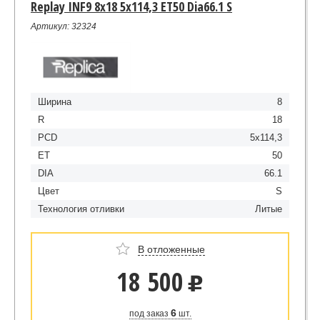
Replay INF9 8x18 5x114,3 ET50 Dia66.1 S
Артикул: 32324
Ширина
8
R
18
PCD
5x114,3
ET
50
DIA
66.1
Цвет
S
Технология отливки
Литые
В отложенные
18 500
u
6
под заказ
шт.