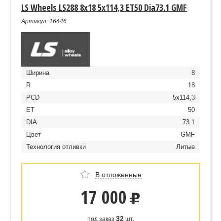
LS Wheels LS288 8x18 5x114,3 ET50 Dia73.1 GMF
Артикул: 16446
Ширина
8
R
18
PCD
5x114,3
ET
50
DIA
73.1
Цвет
GMF
Технология отливки
Литые
В отложенные
17 000
u
32
под заказ
шт.