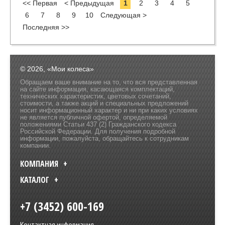
<< Первая
< Предыдущая
1
2
3
4
5
6
7
8
9
10
Следующая >
Последняя >>
© 2026, «Мои колеса»
Обращаем ваше внимание на то, что вся представленная
на сайте информация, касающаяся комплектаций,
технических характеристик, цветовых сочетаний,
стоимости, а также акций и специальных предложений
носит информационный характер и ни при каких условиях
не является публичной офертой, определяемой
положениями Статьи 437 (2) Гражданского кодекса
Российской Федерации. Для получения подробной
информации, пожалуйста, обращайтесь к сотрудникам
компании.
КОМПАНИЯ
КАТАЛОГ
+7 (3452) 600-169
Контактная информация