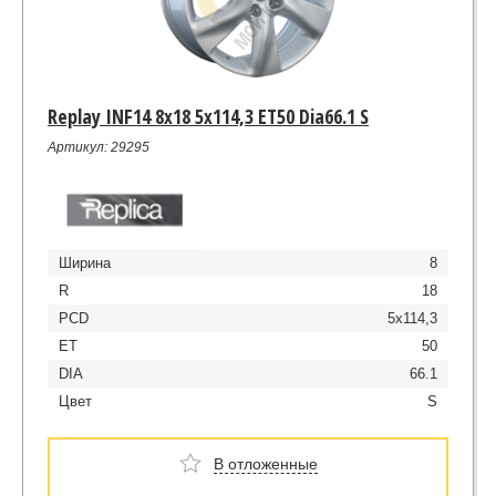
Replay INF14 8x18 5x114,3 ET50 Dia66.1 S
Артикул: 29295
Ширина
8
R
18
PCD
5x114,3
ET
50
DIA
66.1
Цвет
S
В отложенные