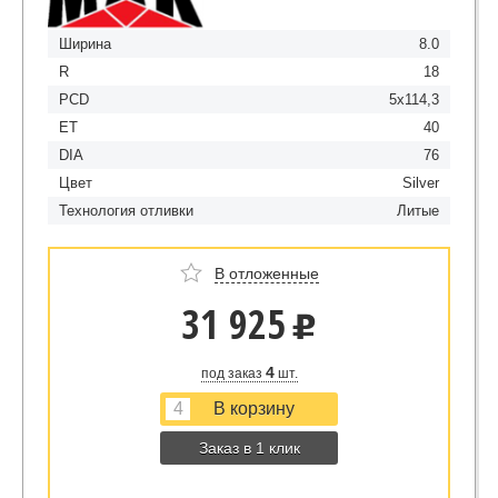
Ширина
8.0
R
18
PCD
5x114,3
ET
40
DIA
76
Цвет
Silver
Технология отливки
Литые
В отложенные
31 925
u
4
под заказ
шт.
Заказ в 1 клик