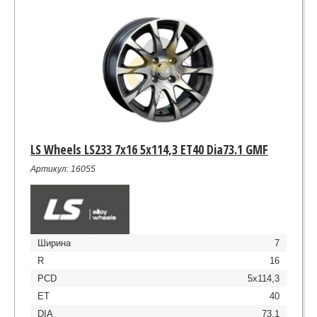
LS Wheels LS233 7x16 5x114,3 ET40 Dia73.1 GMF
Артикул: 16055
Ширина
7
R
16
PCD
5x114,3
ET
40
DIA
73.1