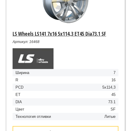
LS Wheels LS141 7x16 5x114,3 ET45 Dia73.1 SF
Артикул: 16468
Ширина
7
R
16
PCD
5x114,3
ET
45
DIA
73.1
Цвет
SF
Технология отливки
Литые