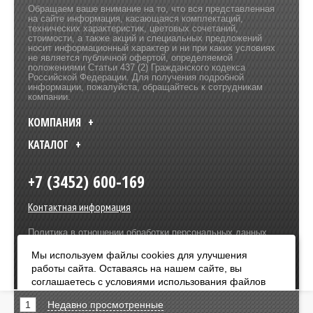
Обращаем ваше внимание на то, что вся представленная
на сайте информация, касающаяся комплектаций,
технических характеристик, цветовых сочетаний,
стоимости, а также акций и специальных предложений
носит информационный характер и ни при каких условиях
не является публичной офертой, определяемой
положениями Статьи 437 (2) Гражданского кодекса
Российской Федерации. Для получения подробной
информации, пожалуйста, обращайтесь к сотрудникам
компании.
КОМПАНИЯ
КАТАЛОГ
+7 (3452) 600-169
Контактная информация
Политика в отношении обработки персональных данных
Разработка сайта –
Olive Design
Мы используем файлы cookies для улучшения
работы сайта. Оставаясь на нашем сайте, вы
Оплата:
соглашаетесь с условиями использования файлов
cookies. Чтобы ознакомиться с нашими Положениями
1
Недавно просмотренные
о конфиденциальности и об использовании файлов