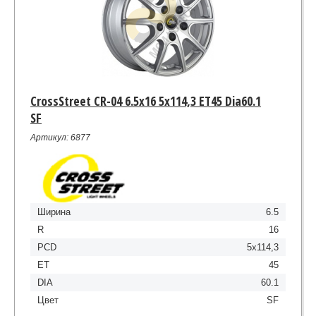
CrossStreet CR-04 6.5x16 5x114,3 ET45 Dia60.1
SF
Артикул: 6877
Ширина
6.5
R
16
PCD
5x114,3
ET
45
DIA
60.1
Цвет
SF