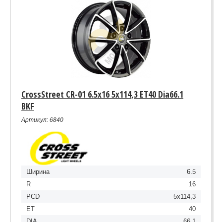
CrossStreet CR-01 6.5x16 5x114,3 ET40 Dia66.1
BKF
Артикул: 6840
Ширина
6.5
R
16
PCD
5x114,3
ET
40
DIA
66.1