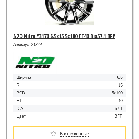
N2O Nitro Y3170 6.5x15 5x100 ET40 Dia57.1 BFP
Артикул: 24324
Ширина
6.5
R
15
PCD
5x100
ET
40
DIA
57.1
Цвет
BFP
В отложенные