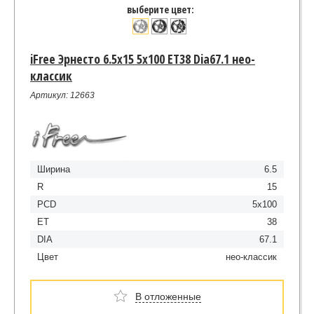
выберите цвет:
iFree Эрнесто 6.5x15 5x100 ET38 Dia67.1 нео-
классик
Артикул: 12663
Ширина
6.5
R
15
PCD
5x100
ET
38
DIA
67.1
Цвет
нео-классик
В отложенные