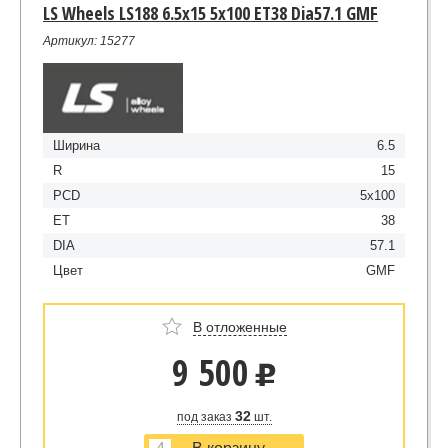
LS Wheels LS188 6.5x15 5x100 ET38 Dia57.1 GMF
Артикул: 15277
Ширина
6.5
R
15
PCD
5x100
ET
38
DIA
57.1
Цвет
GMF
В отложенные
9 500
u
32
под заказ
шт.