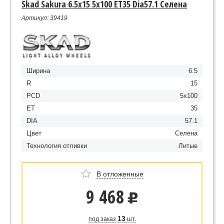
Skad Sakura 6.5x15 5x100 ET35 Dia57.1 Селена
Артикул: 39419
Ширина
6.5
R
15
PCD
5x100
ET
35
DIA
57.1
Цвет
Селена
Технология отливки
Литые
В отложенные
9 468
u
13
под заказ
шт.