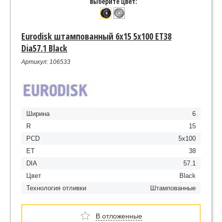
выберите цвет:
Eurodisk штампованный 6x15 5x100 ET38
Dia57.1 Black
Артикул: 106533
Ширина
6
R
15
PCD
5x100
ET
38
DIA
57.1
Цвет
Black
Технология отливки
Штампованные
В отложенные