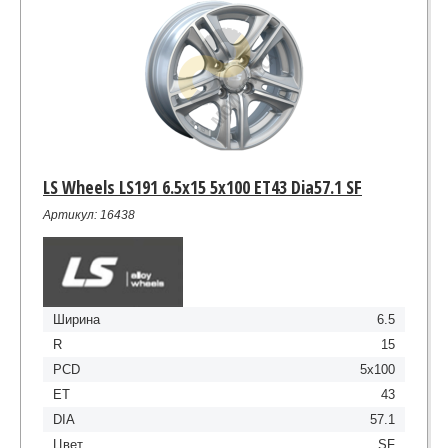
LS Wheels LS191 6.5x15 5x100 ET43 Dia57.1 SF
Артикул: 16438
Ширина
6.5
R
15
PCD
5x100
ET
43
DIA
57.1
Цвет
SF