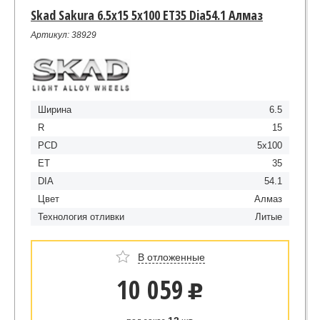
Skad Sakura 6.5x15 5x100 ET35 Dia54.1 Алмаз
Артикул: 38929
Ширина
6.5
R
15
PCD
5x100
ET
35
DIA
54.1
Цвет
Алмаз
Технология отливки
Литые
В отложенные
10 059
u