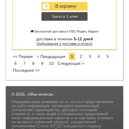
Заказ в 1 клик
🚚 Бесплатная доставка в ПВЗ Яндекс Маркет
доставка в течении
5-12 дней
Информация о доставке и оплате
<< Первая
< Предыдущая
1
2
3
4
5
6
7
8
9
10
Следующая >
Последняя >>
© 2026, «Мои колеса»
Обращаем ваше внимание на то, что вся представленная
на сайте информация, касающаяся комплектаций,
технических характеристик, цветовых сочетаний,
стоимости, а также акций и специальных предложений
носит информационный характер и ни при каких условиях
не является публичной офертой, определяемой
положениями Статьи 437 (2) Гражданского кодекса