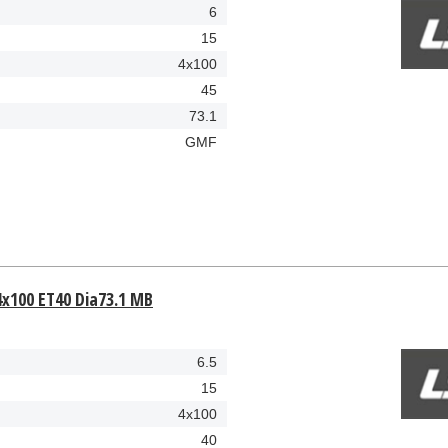
6
15
4x100
45
73.1
GMF
4x100 ET40 Dia73.1 MB
6.5
15
4x100
40