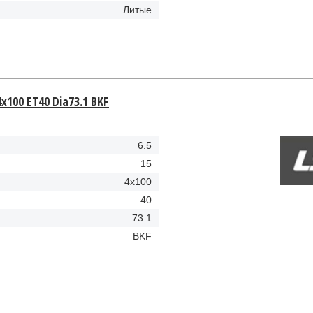
Литые
4x100 ET40 Dia73.1 BKF
6.5
15
4x100
40
73.1
BKF