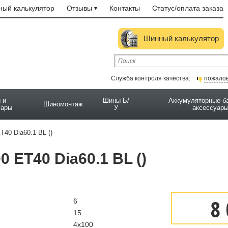
ый калькулятор
Отзывы
Контакты
Статус/оплата заказа
Шинный калькулятор
Служба контроля качества:
пожало
 и
Шины Б/
Аккумуляторные б
Шиномонтаж
уары
У
аксессуар
T40 Dia60.1 BL ()
0 ET40 Dia60.1 BL ()
8 
6
15
4x100