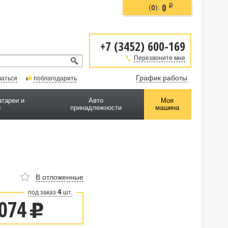
0
i
(
):
0
+7 (3452) 600-169
Перезвоните мне
График работы
ваться
поблагодарить
атареи и
Авто
Моя
ы
принадлежности
машина
В отложенные
4
под заказ
шт.
074
u