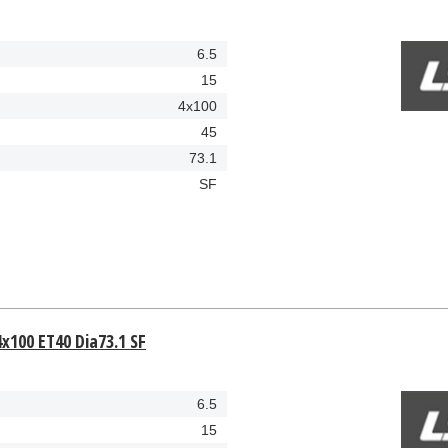
6.5
15
4x100
45
73.1
SF
4x100 ET40 Dia73.1 SF
6.5
15