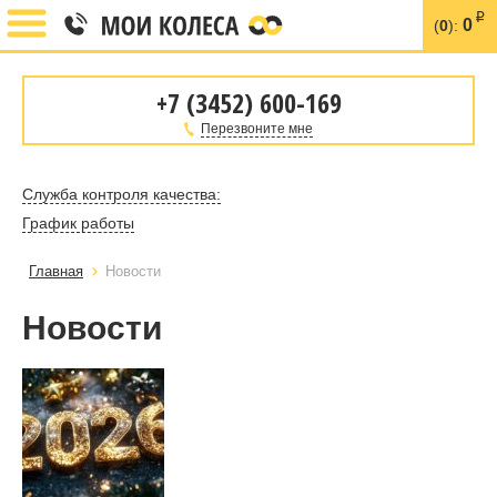
i
0
(
0
):
+7 (3452) 600-169
Перезвоните мне
Служба контроля качества:
График работы
Главная
Новости
Новости