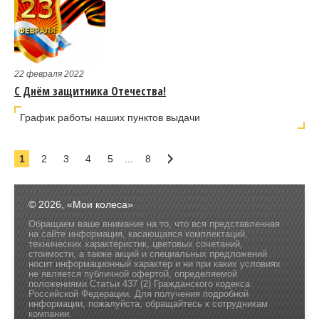
22 февраля 2022
С Днём защитника Отечества!
График работы наших пунктов выдачи
1
2
3
4
5
...
8
© 2026, «Мои колеса»
Обращаем ваше внимание на то, что вся представленная
на сайте информация, касающаяся комплектаций,
технических характеристик, цветовых сочетаний,
стоимости, а также акций и специальных предложений
носит информационный характер и ни при каких условиях
не является публичной офертой, определяемой
положениями Статьи 437 (2) Гражданского кодекса
Российской Федерации. Для получения подробной
информации, пожалуйста, обращайтесь к сотрудникам
компании.