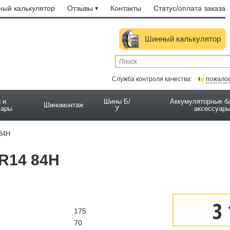
ый калькулятор
Отзывы
Контакты
Статус/оплата заказа
Шинный калькулятор
Служба контроля качества:
пожало
 и
Шины Б/
Аккумуляторные б
Шиномонтаж
уары
У
аксессуар
 84H
 R14 84H
3 
175
70