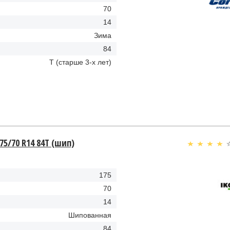
70
14
Зима
84
T (старше 3-х лет)
75/70 R14 84T (шип)
175
70
14
Шипованная
84