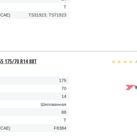
T
(CAE)
TS31923; TS71923
5 175/70 R14 88T
175
70
14
Шипованная
88
T
(CAE)
F8384