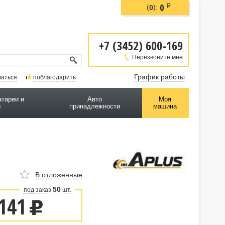
0
i
(
):
0
+7 (3452) 600-169
Перезвоните мне
График работы
ваться
поблагодарить
атареи и
Авто
Моя
ы
принадлежности
машина
В отложенные
50
под заказ
шт.
141
u