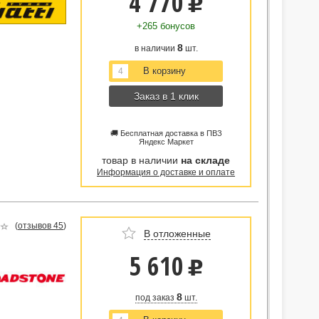
4 770
u
+265 бонусов
8
в наличии
шт.
Заказ в 1 клик
🚚 Бесплатная доставка в ПВЗ
Яндекс Маркет
товар в наличии
на складе
Информация о доставке и оплате
(
отзывов 45
)
В отложенные
5 610
u
8
под заказ
шт.