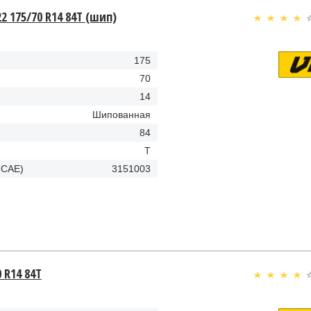
522 175/70 R14 84T (шип)
175
70
14
Шипованная
84
T
(CAE)
3151003
0 R14 84T