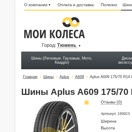
О компании
Оплата и доставка
Полезно
Шинн
Город:
Тюмень
Шины (Легковые, Грузовые, Мото,
Диски
Квадро)
аксесс
Главная
Шины
Aplus
A609
Aplus A609 175/70 R14
Шины Aplus A609 175/70
Отзывы (
0
)
Артикул: 189815
Ширина
Высота