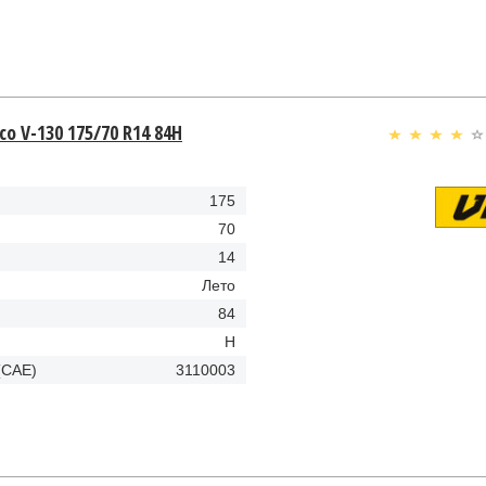
co V-130 175/70 R14 84H
175
70
14
Лето
84
H
(CAE)
3110003