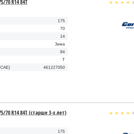
75/70 R14 84T
175
70
14
Зима
84
T
(CAE)
461227050
75/70 R14 84T (старше 3-х лет)
175