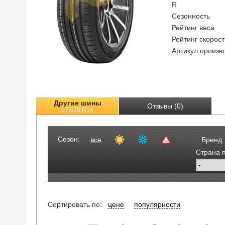
R
Сезонность
Рейтинг веса
Рейтинг скорост
Артикул произв
Другие шины
Отзывы (0)
175/70 R14
Сезон:
все
Бренд:
Страна 
Сортировать по:
цене
популярности