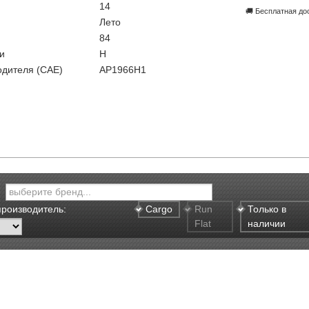
14
🚚 Бесплатная до
Лето
84
и
H
одителя (CAE)
AP1966H1
производитель:
Cargo
Run
Только в
Flat
наличии