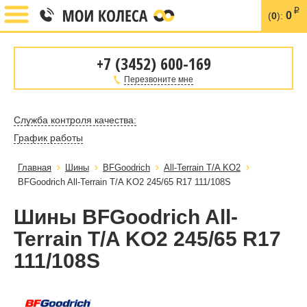
i
0
(
0
):
+7 (3452) 600-169
Перезвоните мне
Служба контроля качества:
График работы
Главная
Шины
BFGoodrich
All-Terrain T/A KO2
BFGoodrich All-Terrain T/A KO2 245/65 R17 111/108S
Шины BFGoodrich All-
Terrain T/A KO2 245/65 R17
111/108S