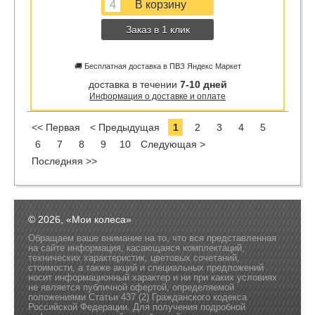
Заказ в 1 клик
🚚 Бесплатная доставка в ПВЗ Яндекс Маркет
доставка в течении
7-10 дней
Информация о доставке и оплате
<< Первая
< Предыдущая
1
2
3
4
5
6
7
8
9
10
Следующая >
Последняя >>
© 2026, «Мои колеса»
Обращаем ваше внимание на то, что вся представленная
на сайте информация, касающаяся комплектаций,
технических характеристик, цветовых сочетаний,
стоимости, а также акций и специальных предложений
носит информационный характер и ни при каких условиях
не является публичной офертой, определяемой
положениями Статьи 437 (2) Гражданского кодекса
Российской Федерации. Для получения подробной