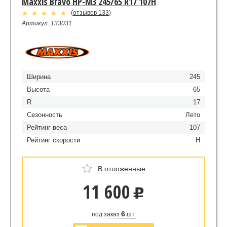
Maxxis Bravo HP-M3 245/65 R17 107H
(
отзывов 133
)
Артикул: 133031
Ширина
245
Высота
65
R
17
Сезонность
Лето
Рейтинг веса
107
Рейтинг скорости
H
В отложенные
11 600
u
6
под заказ
шт.