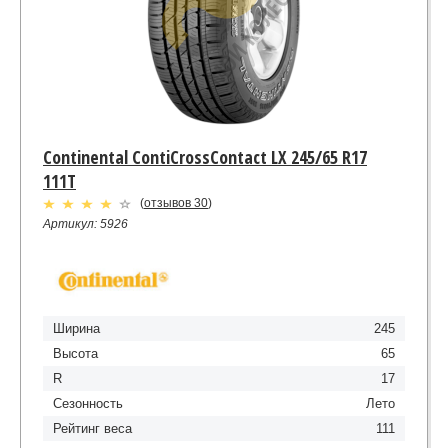
Continental ContiCrossContact LX 245/65 R17
111T
(
отзывов 30
)
Артикул: 5926
Ширина
245
Высота
65
R
17
Сезонность
Лето
Рейтинг веса
111