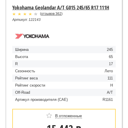
Yokohama Geolandar A/T G015 245/65 R17 111H
(
отзывов 362
)
Артикул: 122143
Ширина
245
Высота
65
R
17
Сезонность
Лето
Рейтинг веса
111
Рейтинг скорости
H
Off-Road
A/T
Артикул производителя (CAE)
R1161
В отложенные