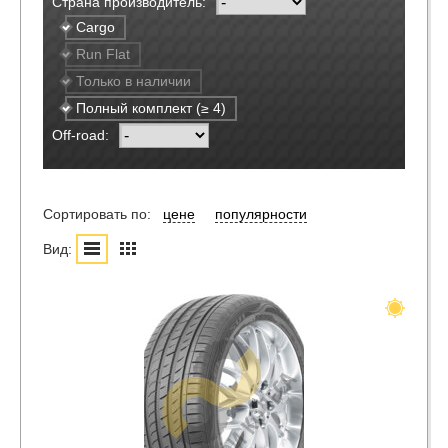
Страна производитель:
Cargo
Run Flat
Только в наличии
Полный комплект (≥ 4)
Off-road:
Сортировать по:
цене
популярности
Вид: