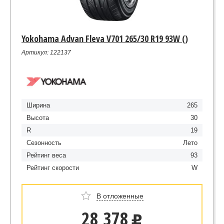
Yokohama Advan Fleva V701 265/30 R19 93W ()
Артикул: 122137
Ширина
265
Высота
30
R
19
Сезонность
Лето
Рейтинг веса
93
Рейтинг скорости
W
В отложенные
28 378
u