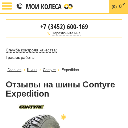
i
0
(
0
):
+7 (3452) 600-169
Перезвоните мне
Служба контроля качества:
График работы
Главная
Шины
Contyre
Expedition
Отзывы на шины Contyre
Expedition