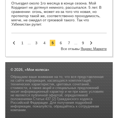
Отъездил около 1го месяца в конце сезона. Мой
Кордиант не дотянул немного, рассыпался. 5 лет. В
сравнении- огонь, может из-за того что новая, но
протектор такой же, соответственно проходимость,
мягче, не ожидал от грязевой такого. Так что
Узбекистан рулит.
1
...
3
4
5
6
7
...
9
Все отзывы
Яндекс.Маркете
© 2026, «Мои колеса»
Обращаем ваше внимание на то, что вся представленная
на сайте информация, касающаяся комплектаций,
технических характеристик, цветовых сочетаний,
стоимости, а также акций и специальных предложений
носит информационный характер и ни при каких условиях
не является публичной офертой, определяемой
положениями Статьи 437 (2) Гражданского кодекса
Российской Федерации. Для получения подробной
информации, пожалуйста, обращайтесь к сотрудникам
компании.