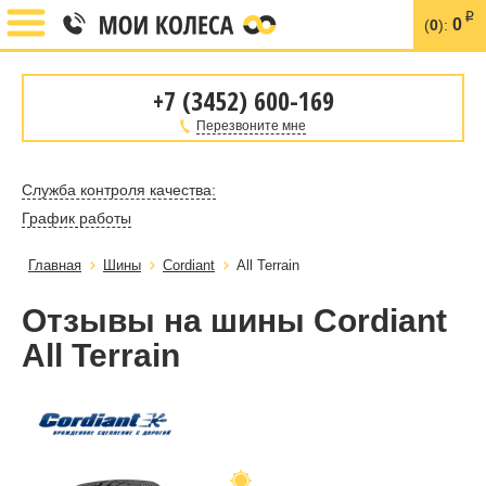
i
0
(
0
):
+7 (3452) 600-169
Перезвоните мне
Служба контроля качества:
График работы
Главная
Шины
Cordiant
All Terrain
Отзывы на шины Cordiant
All Terrain