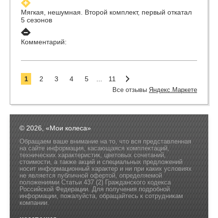
Мягкая, нешумная. Второй комплект, первый откатал
5 сезонов
Комментарий:
1
2
3
4
5
...
11
Все отзывы
Яндекс.Маркете
© 2026, «Мои колеса»
Обращаем ваше внимание на то, что вся представленная
на сайте информация, касающаяся комплектаций,
технических характеристик, цветовых сочетаний,
стоимости, а также акций и специальных предложений
носит информационный характер и ни при каких условиях
не является публичной офертой, определяемой
положениями Статьи 437 (2) Гражданского кодекса
Российской Федерации. Для получения подробной
информации, пожалуйста, обращайтесь к сотрудникам
компании.