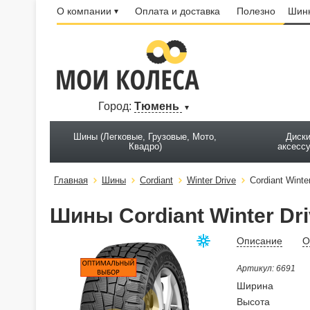
О компании
Оплата и доставка
Полезно
Шинн
Город:
Тюмень
Шины (Легковые, Грузовые, Мото,
Диски
Квадро)
аксесс
Главная
Шины
Cordiant
Winter Drive
Cordiant Winte
Шины Cordiant Winter Dri
Описание
О
Артикул: 6691
Ширина
Высота