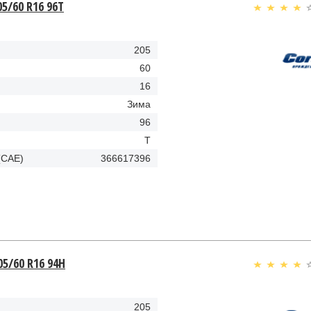
05/60 R16 96T
205
60
16
Зима
96
T
(CAE)
366617396
05/60 R16 94H
205