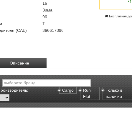
+1
16
Зима
96
🚚 Бесплатная до
и
T
одителя (CAE)
366617396
Описание
производитель:
Cargo
Run
Только в
Flat
наличии