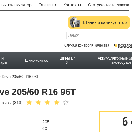
ый калькулятор
Отзывы
Контакты
Статус/оплата заказа
Шинный калькулятор
Служба контроля качества:
пожало
 и
Шины Б/
Аккумуляторные б
Шиномонтаж
уары
У
аксессуар
r Drive 205/60 R16 96T
ve 205/60 R16 96T
тзывы (
313
)
6 
205
60