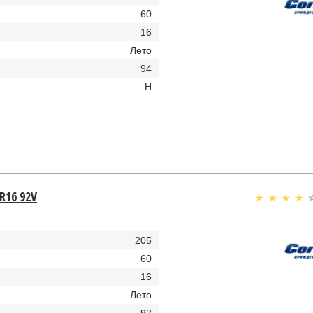
60
16
Лето
94
H
 R16 92V
205
60
16
Лето