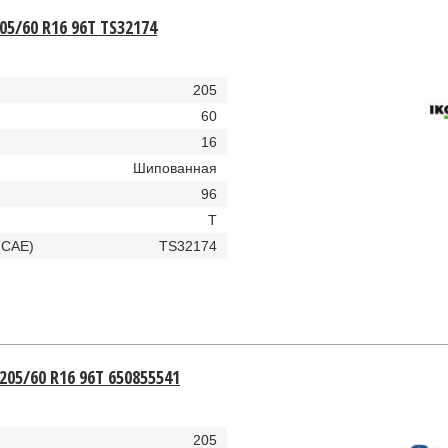
05/60 R16 96T TS32174
205
60
16
Шипованная
96
T
(CAE)
TS32174
 205/60 R16 96T 650855541
205