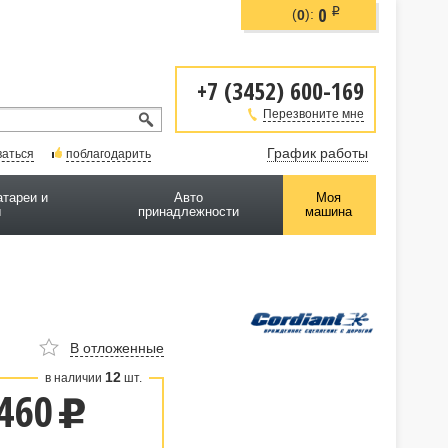
0
i
(
):
0
+7 (3452) 600-169
Перезвоните мне
График работы
ваться
поблагодарить
атареи и
Авто
Моя
ы
принадлежности
машина
В отложенные
12
в наличии
шт.
460
u