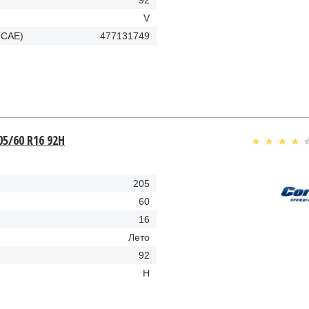
92
V
(CAE)
477131749
05/60 R16 92H
205
60
16
Лето
92
H