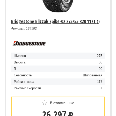
Bridgestone Blizzak Spike-02 275/55 R20 117T ()
Артикул: 134582
Ширина
275
Высота
55
R
20
Сезонность
Шипованная
Рейтинг веса
117
Рейтинг скорости
T
В отложенные
26 297
u