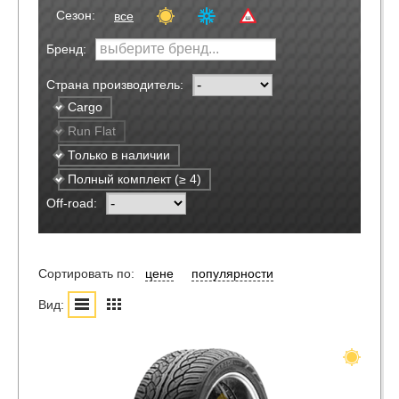
Сезон:
все
Бренд:
Страна производитель:
Cargo
Run Flat
Только в наличии
Полный комплект (≥ 4)
Off-road:
Сортировать по:
цене
популярности
Вид: