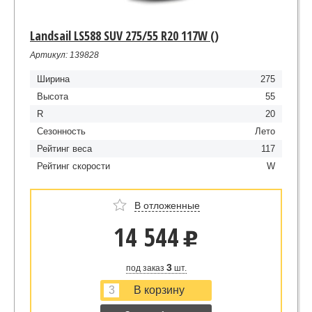
Landsail LS588 SUV 275/55 R20 117W ()
Артикул: 139828
Ширина
275
Высота
55
R
20
Сезонность
Лето
Рейтинг веса
117
Рейтинг скорости
W
В отложенные
14 544
u
3
под заказ
шт.