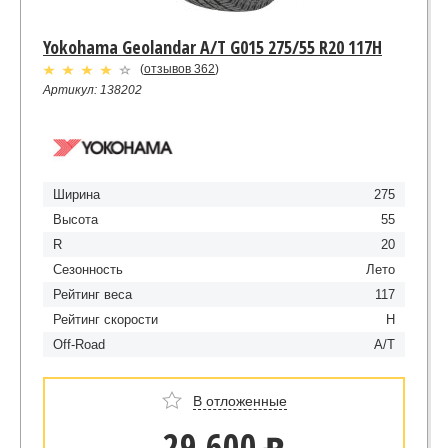
Yokohama Geolandar A/T G015 275/55 R20 117H
(
отзывов 362
)
Артикул: 138202
Ширина
275
Высота
55
R
20
Сезонность
Лето
Рейтинг веса
117
Рейтинг скорости
H
Off-Road
A/T
В отложенные
29 600