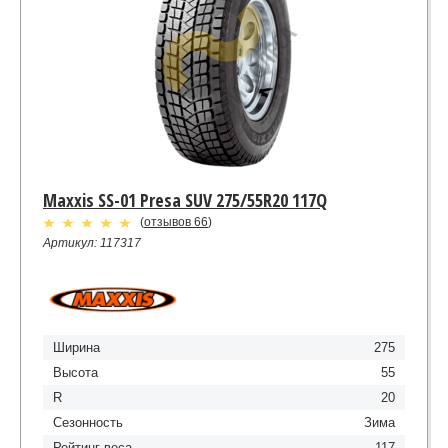
Maxxis SS-01 Presa SUV 275/55R20 117Q
(
отзывов 66
)
Артикул: 117317
Ширина
275
Высота
55
R
20
Сезонность
Зима
Рейтинг веса
117