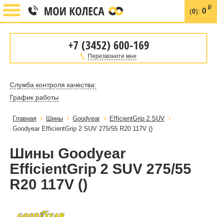
i
0
(
0
):
+7 (3452) 600-169
Перезвоните мне
Служба контроля качества:
График работы
Главная
Шины
Goodyear
EfficientGrip 2 SUV
Goodyear EfficientGrip 2 SUV 275/55 R20 117V ()
Шины Goodyear
EfficientGrip 2 SUV 275/55
R20 117V ()