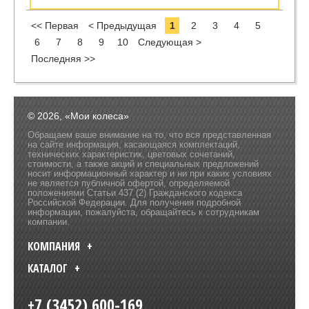
<< Первая
< Предыдущая
1
2
3
4
5
6
7
8
9
10
Следующая >
Последняя >>
© 2026, «Мои колеса»
Обращаем ваше внимание на то, что вся представленная
на сайте информация, касающаяся комплектаций,
технических характеристик, цветовых сочетаний,
стоимости, а также акций и специальных предложений
носит информационный характер и ни при каких условиях
не является публичной офертой, определяемой
положениями Статьи 437 (2) Гражданского кодекса
Российской Федерации. Для получения подробной
информации, пожалуйста, обращайтесь к сотрудникам
компании.
КОМПАНИЯ
КАТАЛОГ
+7 (3452) 600-169