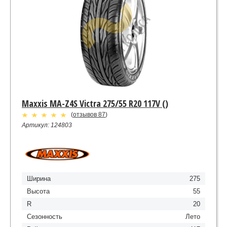
Maxxis MA-Z4S Victra 275/55 R20 117V ()
(
отзывов 87
)
Артикул: 124803
Ширина
275
Высота
55
R
20
Сезонность
Лето