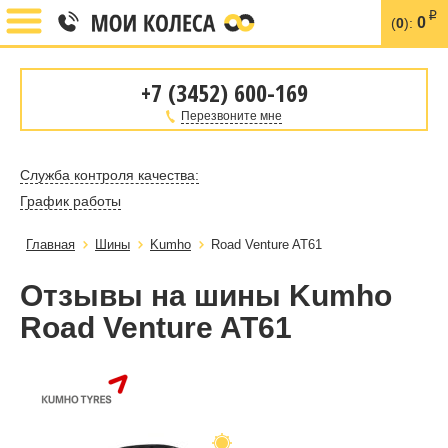
i
0
(
0
):
+7 (3452) 600-169
Перезвоните мне
Служба контроля качества:
График работы
Главная
Шины
Kumho
Road Venture AT61
Отзывы на шины Kumho
Road Venture AT61