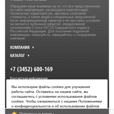
Обращаем ваше внимание на то, что вся представленная
на сайте информация, касающаяся комплектаций,
технических характеристик, цветовых сочетаний,
стоимости, а также акций и специальных предложений
носит информационный характер и ни при каких условиях
не является публичной офертой, определяемой
положениями Статьи 437 (2) Гражданского кодекса
Российской Федерации. Для получения подробной
информации, пожалуйста, обращайтесь к сотрудникам
компании.
КОМПАНИЯ
КАТАЛОГ
+7 (3452) 600-169
Контактная информация
Мы используем файлы cookies для улучшения
Политика в отношении обработки персональных данных
Разработка сайта –
Olive Design
работы сайта. Оставаясь на нашем сайте, вы
соглашаетесь с условиями использования файлов
cookies. Чтобы ознакомиться с нашими Положениями
Оплата:
о конфиденциальности и об использовании файлов
cookie,
нажмите здесь
.
Отложенные товары