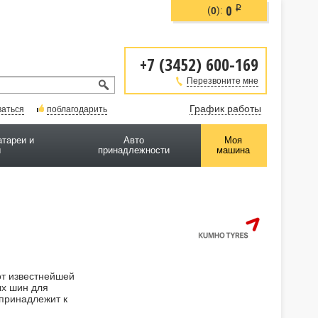
0
i
(
):
0
+7 (3452) 600-169
Перезвоните мне
График работы
ваться
поблагодарить
атареи и
Авто
Моя
ы
принадлежности
машина
от известнейшей
ых шин для
 принадлежит к