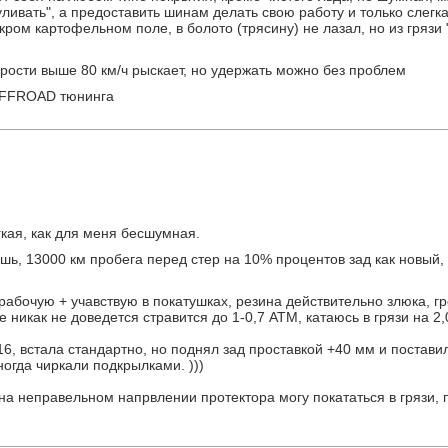
уливать", а предоставить шинам делать свою работу и только слегк
кром картофельном поле, в болото (трясину) не лазал, но из грязи
рости выше 80 км/ч рыскает, но удержать можно без проблем
 OFFROAD тюнинга
гкая, как для меня бесшумная.
шь, 13000 км пробега перед стер на 10% процентов зад как новый, 
рабочую + учавствую в покатушках, резина действительно злюка, гр
е никак не доведется стравится до 1-0,7 АТМ, катаюсь в грязи на 2
6, встала стандартно, но поднял зад проставкой +40 мм и постави
ногда чиркали подкрылками. )))
 на неправельном напрвлении протектора могу покататься в грязи,