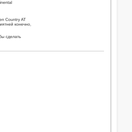
nental
en Country AT
иятней конечно,
бы сделать