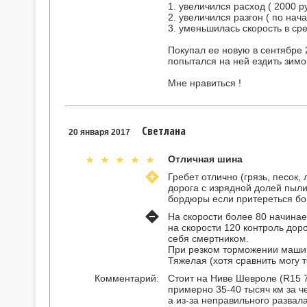
1. увеличился расход ( 2000 р
2. увеличился разгон ( по нач
3. уменьшилась скорость в ср
Покупал ее новую в сентябре 2
попытался на ней ездить зимо
Мне нравиться !
Светлана
20 января 2017
Отличная шина
Гребет отлично (грязь, песок,
дорога с изрядной долей пыли
бордюры если притереться бок
На скорости более 80 начинае
на скорости 120 контроль дор
себя смертником.
При резком торможении машина
Тяжелая (хотя сравнить могу т
Комментарий:
Стоит на Ниве Шевроле (R15 7
примерно 35-40 тысяч км за че
а из-за неправильного развал