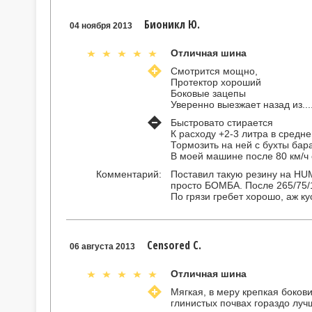
Бионикл Ю.
04 ноября 2013
Отличная шина
Смотрится мощно,
Протектор хороший
Боковые зацепы
Уверенно выезжает назад из...
Быстровато стирается
К расходу +2-3 литра в средн
Тормозить на ней с бухты бара
В моей машине после 80 км/ч 
Комментарий:
Поставил такую резину на HUM
просто БОМБА. После 265/75/
По грязи гребет хорошо, аж ку
Censored C.
06 августа 2013
Отличная шина
Мягкая, в меру крепкая бокови
глинистых почвах гораздо луч