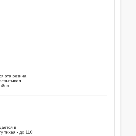
ся эта резина
испытывал.
тойно.
щается в
у тихая - до 110