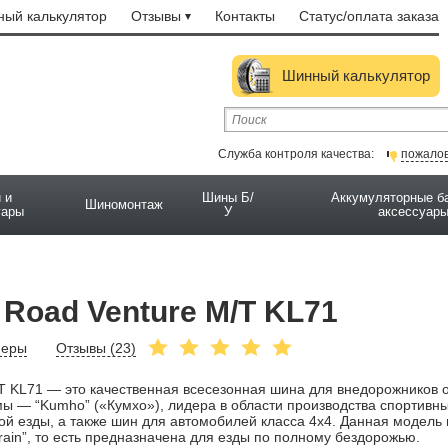
ый калькулятор
Отзывы
Контакты
Статус/оплата заказа
Шинный калькулятор
Служба контроля качества:
пожало
 и
Шины Б/
Аккумуляторные б
Шиномонтаж
уары
У
аксессуар
oad Venture M/T KL71
меры
Отзывы (
23
)
T KL71 — это качественная всесезонная шина для внедорожников 
ы — “Kumho” («Кумхо»), лидера в области производства спортивн
ой езды, а также шин для автомобилей класса 4x4. Данная модель
rain”, то есть предназначена для езды по полному бездорожью.