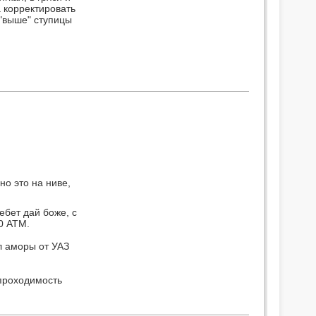
а корректировать
 "выше" ступицы
но это на ниве,
ебет дай боже, с
,0 АТМ.
л аморы от УАЗ
 проходимость