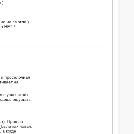
 )
но не смогли )
о НЕТ !
к и проселочная
гивает на
 в ушах стоит,
чинаешь ощущать
ет). Прошла
(была как новая,
 а когда