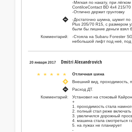
-Мягкая по накату, при лёгком
ContiIceContact BD 4x4 215/70
-Отлично держит грунтовку
-Достаточно шумна, шумит по 
Plus 205/70 R15, с размером 
были бы лишние деньги взял 
Комментарий:
-Стояла на Subaru Forester S
небольшой лифт под неё, под
Dmitri Alexandrovich
20 января 2017
Отличная шина
Внешний вид, проходимость, 
Расход ДТ.
Комментарий:
Установил на стоковый Кайрон
+
1. проходимость стала намног
2. полный стал реже включать 
3. увеличился дорожный просве
4. машина стала смотреться г
5. на лужах не планирует
-