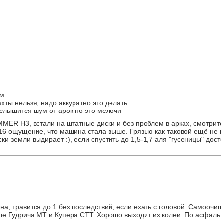
.
ем
хты нельзя, надо аккуратно это делать.
слышится шум от арок но это мелочи
MER H3, встали на штатные диски и без проблем в арках, смотрит
16 ощущение, что машина стала выше. Грязью как таковой ещё не 
ски земли выдирает :), если спустить до 1,5-1,7 аля "гусеницы" дос
на, травится до 1 без последствий, если ехать с головой. Самоочи
ше Гудрича МТ и Купера СТТ. Хорошо выходит из колеи. По асфальт