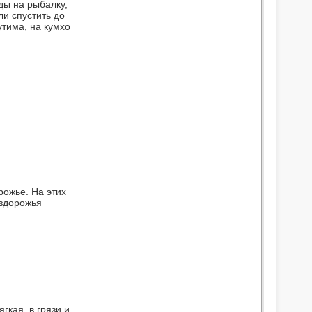
ды на рыбалку,
ли спустить до
утима, на кумхо
рожье. На этих
ездорожья
гкая, в грязи и