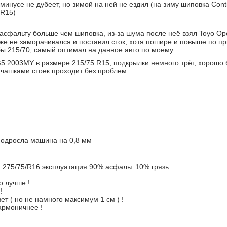
 минусе не дубеет, но зимой на ней не ездил (на зиму шиповка Conti
 R15)
асфальту больше чем шиповка, из-за шума после неё взял Toyo Op
уже не заморачивался и поставил сток, хотя пошире и повыше по пр
бы 215/70, самый оптимал на данное авто по моему
G5 2003MY в размере 215/75 R15, подкрылки немного трёт, хорошо 
 чашками стоек проходит без проблем
подросла машина на 0,8 мм
 275/75/R16 эксплуатация 90% асфальт 10% грязь
о лучше !
!
т ( но не намного максимум 1 см ) !
армоничнее !