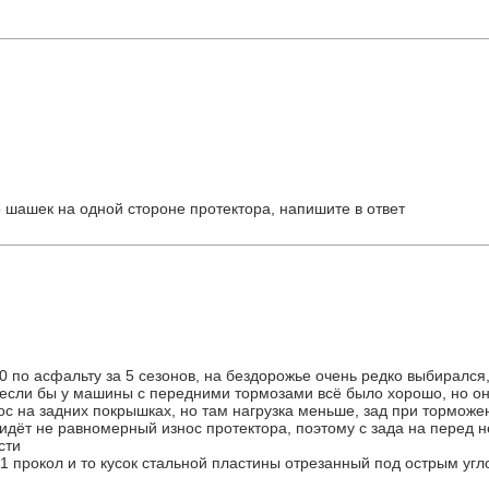
о шашек на одной стороне протектора, напишите в ответ
0 по асфальту за 5 сезонов, на бездорожье очень редко выбирался
 если бы у машины с передними тормозами всё было хорошо, но о
нос на задних покрышках, но там нагрузка меньше, зад при торможе
 идёт не равномерный износ протектора, поэтому с зада на перед 
сти
о 1 прокол и то кусок стальной пластины отрезанный под острым уг