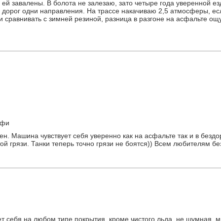
ей завалены. В болота не залезаю, зато четыре года уверенной ез
из дорог одни направления. На трассе накачиваю 2,5 атмосферы, ес
ли сравнивать с зимней резиной, разница в разгоне на асфальте ощ
офи
ен. Машина чувствует себя уверенно как на асфальте так и в бездо
ой грязи. Танки теперь точно грязи не боятся)) Всем любителям б
т себя на любом типе покрытия, кроме чистого льда, не шумная, мя