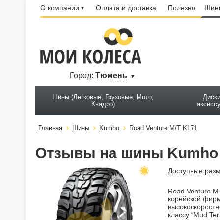
О компании
Оплата и доставка
Полезно
Шинн
Город:
Тюмень
Шины (Легковые, Грузовые, Мото,
Диски
Квадро)
аксесс
Главная
Шины
Kumho
Road Venture M/T KL71
Отзывы на шины Kumho R
Доступные раз
Road Venture M
корейской фирм
высокоскоростн
классу “Mud Ter