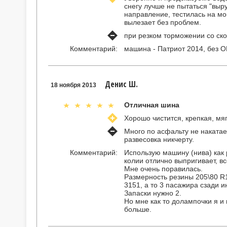
снегу лучше не пытаться "выр
направление, тестилась на мо
вылезает без проблем.
при резком торможении со ско
Комментарий:
машина - Патриот 2014, без
Денис Ш.
18 ноября 2013
Отличная шина
Хорошо чистится, крепкая, мя
Много по асфальту не накатае
развесовка никчерту.
Комментарий:
Использую машину (нива) как 
колии отлично выпригивает, вс
Мне очень поравилась.
Размерность резины 205\80 R1
3151, а то 3 пасажира сзади и
Запаски нужно 2.
Но мне как то долампочки я и
больше.