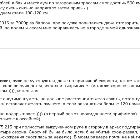
ублей в бак и максимум по загородным трассам смог достичь 500 км
алу очень сильно напрягало затем привык )
еднем стала 100-120 км.
016 за 7000р за баллон. при покупке попытались даже отговорить, 
й, по полям и лесам мне понравилась но в городе зимой однозначн
 лужи), лужи не чувствуются, даже на приличной скорости, так же ка
, хорошо очищается, из колеи выпрыгивает (и так же хорошо запры
ом )))), мягенькая.
т ощутимо шуметь, на дальние расстояния тяжело ездить, потом гул
оги оставляет желать лучшего, а если разогнаться больше 120 на
 подпрыгивает. )))) (в первый раз от неожиданности прифигела).
олько с шоссейной).
5 215 при полностью выкрученном руле в сторону в арках подтира
тыре сезона. Сносу ей бы не было, если б не убитый сход-развал, 
а-схождения сносилась за неделю). В моем размере почти не найти,