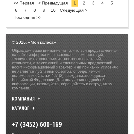
<< Первая
< Предыдущая
1
2
3
4
5
6
7
8
9
10
Следующая >
Последняя >>
© 2026, «Мои колеса»
Обращаем ваше внимание на то, что вся представленная
на сайте информация, касающаяся комплектаций,
технических характеристик, цветовых сочетаний,
стоимости, а также акций и специальных предложений
носит информационный характер и ни при каких условиях
не является публичной офертой, определяемой
положениями Статьи 437 (2) Гражданского кодекса
Российской Федерации. Для получения подробной
информации, пожалуйста, обращайтесь к сотрудникам
компании.
КОМПАНИЯ
КАТАЛОГ
+7 (3452) 600-169