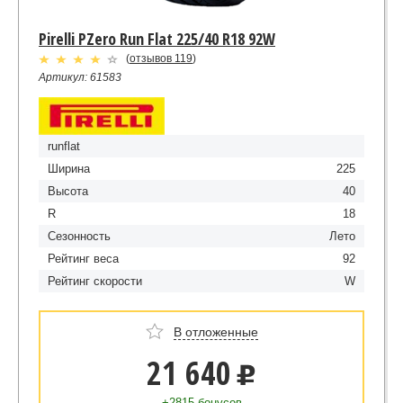
Pirelli PZero Run Flat 225/40 R18 92W
(
отзывов 119
)
Артикул: 61583
runflat
Ширина
225
Высота
40
R
18
Сезонность
Лето
Рейтинг веса
92
Рейтинг скорости
W
В отложенные
21 640
u
+2815 бонусов