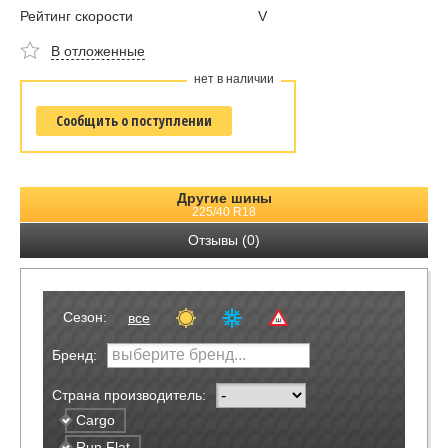
Рейтинг скорости
V
В отложенные
нет в наличии
Сообщить о поступлении
Другие шины
225/40 R18
Отзывы (0)
Сезон:
все
Бренд:
Страна производитель:
Cargo
Run Flat