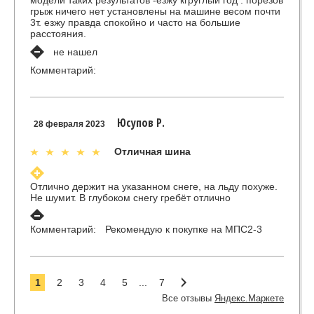
модели таких результатов -езжу кгруглый год . порезов
грыж ничего нет установлены на машине весом почти
3т. езжу правда спокойно и часто на большие
расстояния.
не нашел
Комментарий:
Юсупов Р.
28 февраля 2023
Отличная шина
Отлично держит на указанном снеге, на льду похуже.
Не шумит. В глубоком снегу гребёт отлично
Комментарий:
Рекомендую к покупке на МПС2-3
1
2
3
4
5
...
7
Все отзывы
Яндекс.Маркете