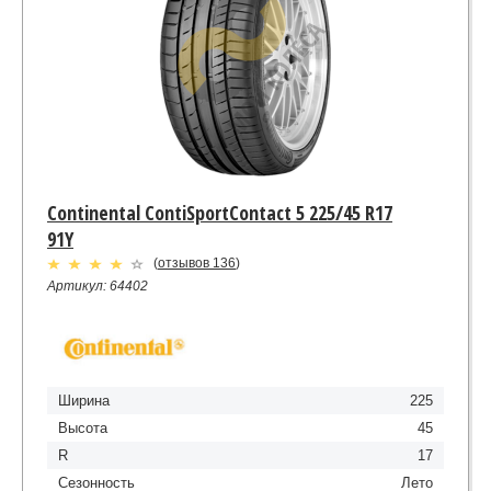
Continental ContiSportContact 5 225/45 R17
91Y
(
отзывов 136
)
Артикул: 64402
Ширина
225
Высота
45
R
17
Сезонность
Лето