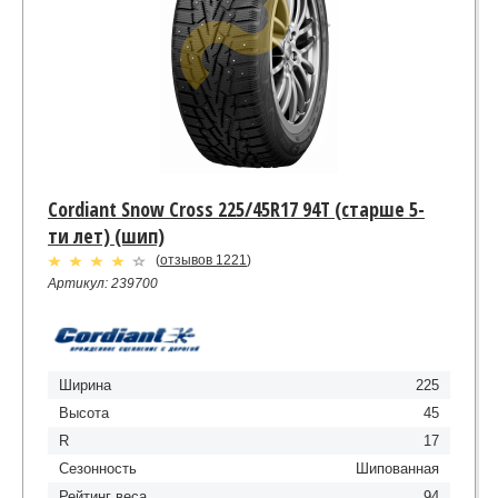
Cordiant Snow Cross 225/45R17 94T (старше 5-
ти лет) (шип)
(
отзывов 1221
)
Артикул: 239700
Ширина
225
Высота
45
R
17
Сезонность
Шипованная
Рейтинг веса
94