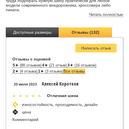
труда подобрать нужную шину практически для любой
модели современного внедорожника, кроссовера либо
пикапа.
Читать полностью
Доступные размеры
Отзывы (132)
Написать отзыв
Отзывы с оценкой
5
★
4
★
3
★
(88 отзывов)
(21 отзыв)
(16 отзывов)
2
★
1
★
Все отзывы
(4 отзыва)
(3 отзыва)
Алексей Коротков
20 июля 2023
Отличная шина
износостойкость, проходимость, дизайн
цена
Комментарий: