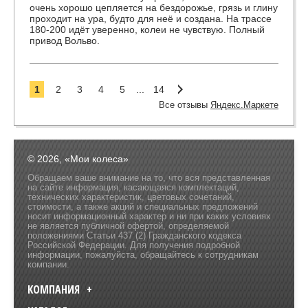
очень хорошо цепляется на бездорожье, грязь и глину
проходит на ура, будто для неё и создана. На трассе
180-200 идёт уверенно, колеи не чувствую. Полный
привод Вольво.
1
2
3
4
5
...
14
Все отзывы
Яндекс.Маркете
© 2026, «Мои колеса»
Обращаем ваше внимание на то, что вся представленная
на сайте информация, касающаяся комплектаций,
технических характеристик, цветовых сочетаний,
стоимости, а также акций и специальных предложений
носит информационный характер и ни при каких условиях
не является публичной офертой, определяемой
положениями Статьи 437 (2) Гражданского кодекса
Российской Федерации. Для получения подробной
информации, пожалуйста, обращайтесь к сотрудникам
компании.
КОМПАНИЯ