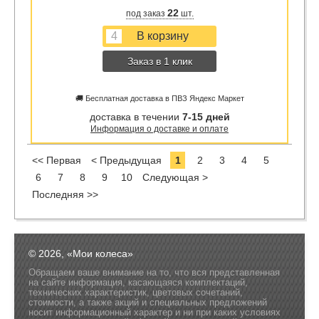
22
под заказ
шт.
Заказ в 1 клик
🚚 Бесплатная доставка в ПВЗ Яндекс Маркет
доставка в течении
7-15 дней
Информация о доставке и оплате
<< Первая
< Предыдущая
1
2
3
4
5
6
7
8
9
10
Следующая >
Последняя >>
© 2026, «Мои колеса»
Обращаем ваше внимание на то, что вся представленная
на сайте информация, касающаяся комплектаций,
технических характеристик, цветовых сочетаний,
стоимости, а также акций и специальных предложений
носит информационный характер и ни при каких условиях