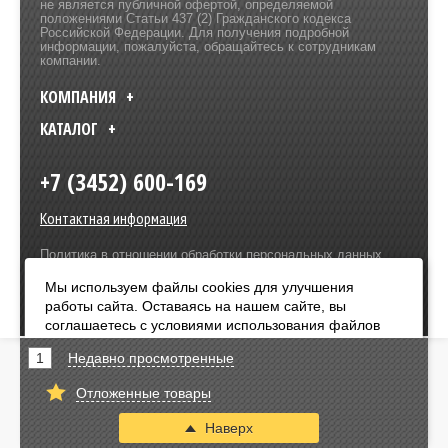
не является публичной офертой, определяемой
положениями Статьи 437 (2) Гражданского кодекса
Российской Федерации. Для получения подробной
информации, пожалуйста, обращайтесь к сотрудникам
компании.
КОМПАНИЯ
КАТАЛОГ
+7 (3452) 600-169
Контактная информация
Политика в отношении обработки персональных данных
Разработка сайта –
Olive Design
Мы используем файлы cookies для улучшения
работы сайта. Оставаясь на нашем сайте, вы
Оплата:
соглашаетесь с условиями использования файлов
cookies. Чтобы ознакомиться с нашими Положениями
1
Недавно просмотренные
о конфиденциальности и об использовании файлов
cookie,
нажмите здесь
.
Отложенные товары
Я согласен
Наверх