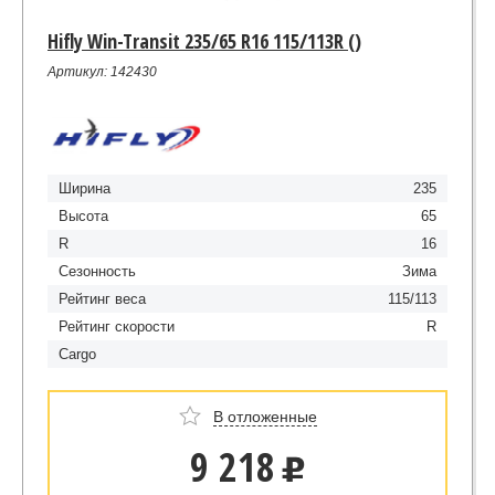
Hifly Win-Transit 235/65 R16 115/113R ()
Артикул: 142430
Ширина
235
Высота
65
R
16
Сезонность
Зима
Рейтинг веса
115/113
Рейтинг скорости
R
Cargo
В отложенные
9 218
u