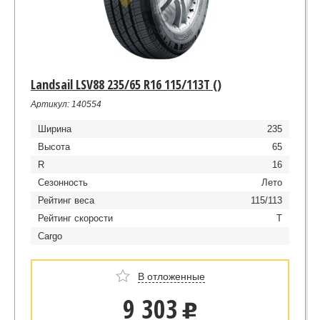
Landsail LSV88 235/65 R16 115/113T ()
Артикул: 140554
Ширина
235
Высота
65
R
16
Сезонность
Лето
Рейтинг веса
115/113
Рейтинг скорости
T
Cargo
В отложенные
9 303
u