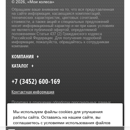
© 2026, «Мои колеса»
Обращаем ваше внимание на то, что вся представленная
на сайте информация, касающаяся комплектаций,
технических характеристик, цветовых сочетаний,
стоимости, а также акций и специальных предложений
носит информационный характер и ни при каких условиях
не является публичной офертой, определяемой
положениями Статьи 437 (2) Гражданского кодекса
Российской Федерации. Для получения подробной
информации, пожалуйста, обращайтесь к сотрудникам
компании.
КОМПАНИЯ
КАТАЛОГ
+7 (3452) 600-169
Контактная информация
Политика в отношении обработки персональных данных
Разработка сайта –
Olive Design
Мы используем файлы cookies для улучшения
работы сайта. Оставаясь на нашем сайте, вы
Оплата:
соглашаетесь с условиями использования файлов
cookies. Чтобы ознакомиться с нашими Положениями