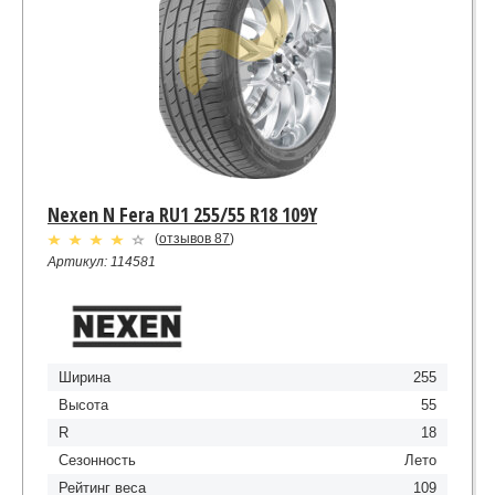
Nexen N Fera RU1 255/55 R18 109Y
(
отзывов 87
)
Артикул: 114581
Ширина
255
Высота
55
R
18
Сезонность
Лето
Рейтинг веса
109