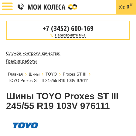
i
0
(
0
):
+7 (3452) 600-169
Перезвоните мне
Служба контроля качества:
График работы
Главная
Шины
TOYO
Proxes ST III
TOYO Proxes ST III 245/55 R19 103V 976111
Шины TOYO Proxes ST III
245/55 R19 103V 976111