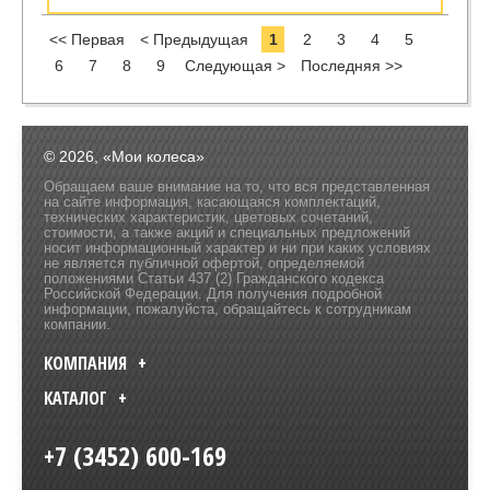
<< Первая
< Предыдущая
1
2
3
4
5
6
7
8
9
Следующая >
Последняя >>
© 2026, «Мои колеса»
Обращаем ваше внимание на то, что вся представленная
на сайте информация, касающаяся комплектаций,
технических характеристик, цветовых сочетаний,
стоимости, а также акций и специальных предложений
носит информационный характер и ни при каких условиях
не является публичной офертой, определяемой
положениями Статьи 437 (2) Гражданского кодекса
Российской Федерации. Для получения подробной
информации, пожалуйста, обращайтесь к сотрудникам
компании.
КОМПАНИЯ
КАТАЛОГ
+7 (3452) 600-169