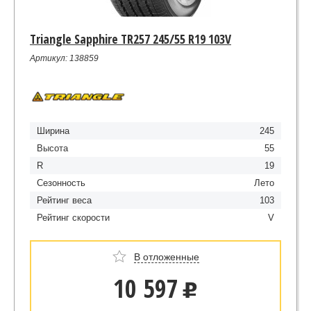
Triangle Sapphire TR257 245/55 R19 103V
Артикул: 138859
Ширина
245
Высота
55
R
19
Сезонность
Лето
Рейтинг веса
103
Рейтинг скорости
V
В отложенные
10 597
u