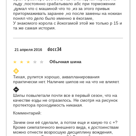
льду ,постоянно срабатывало абс при торможении
,думал что с машиной что то ,из за этого привык
притормаживать заранее ,но после замены на нокиан
понял что дело было именно в ёкогаме,
У знакомого корола с йокогамой этой же только р 15 и
та же самая история.
docc34
21 апреля 2016
Обычная шина
Тихая, рулится хорошо, аквапланирования
практически нет. Наличие шипов не на что не влияет.
Шипы повылетали почти все в первый сезон, что на
качестве езды не отразилось. Не смотря на рисунок
протектора проходимость никакая.
Комментарий:
Зачем они её сделали, а потом еще и какую-то с +?
Кроме симпатичного внешнего вида, к достоинствам
можно отнести возросшую дисциплину вождения,