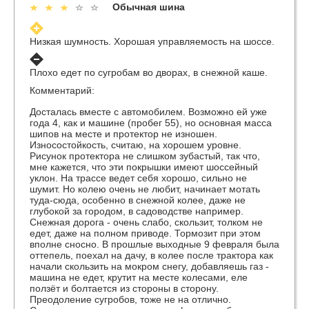
Обычная шина
Низкая шумность. Хорошая управляемость на шоссе.
Плохо едет по сугробам во дворах, в снежной каше.
Комментарий:
Досталась вместе с автомобилем. Возможно ей уже
года 4, как и машине (пробег 55), но основная масса
шипов на месте и протектор не изношен.
Износостойкость, считаю, на хорошем уровне.
Рисунок протектора не слишком зубастый, так что,
мне кажется, что эти покрышки имеют шоссейный
уклон. На трассе ведет себя хорошо, сильно не
шумит. Но колею очень не любит, начинает мотать
туда-сюда, особенно в снежной колее, даже не
глубокой за городом, в садоводстве например.
Снежная дорога - очень слабо, скользит, толком не
едет, даже на полном приводе. Тормозит при этом
вполне сносно. В прошлые выходные 9 февраля была
оттепель, поехал на дачу, в колее после трактора как
начали скользить на мокром снегу, добавляешь газ -
машина не едет, крутит на месте колесами, еле
ползёт и болтается из стороны в сторону.
Преодоление сугробов, тоже не на отлично.