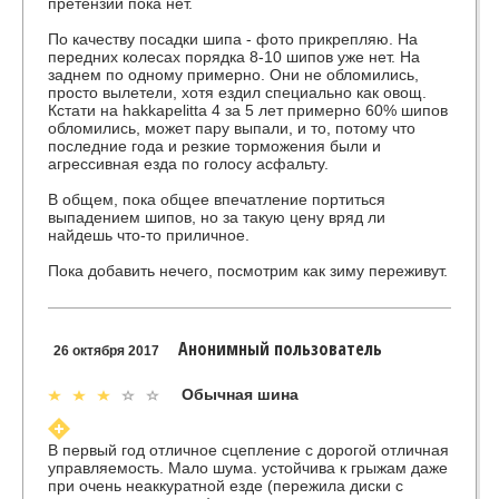
претензий пока нет.
По качеству посадки шипа - фото прикрепляю. На
передних колесах порядка 8-10 шипов уже нет. На
заднем по одному примерно. Они не обломились,
просто вылетели, хотя ездил специально как овощ.
Кстати на hakkapelitta 4 за 5 лет примерно 60% шипов
обломились, может пару выпали, и то, потому что
последние года и резкие торможения были и
агрессивная езда по голосу асфальту.
В общем, пока общее впечатление портиться
выпадением шипов, но за такую цену вряд ли
найдешь что-то приличное.
Пока добавить нечего, посмотрим как зиму переживут.
Анонимный пользователь
26 октября 2017
Обычная шина
В первый год отличное сцепление с дорогой отличная
управляемость. Мало шума. устойчива к грыжам даже
при очень неаккуратной езде (пережила диски с