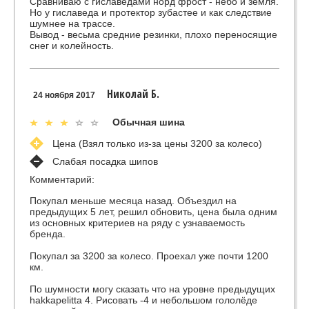
Сравниваю с гиславедами норд фрост - небо и земля.
Но у гиславеда и протектор зубастее и как следствие
шумнее на трассе.
Вывод - весьма средние резинки, плохо переносящие
снег и колейность.
Николай Б.
24 ноября 2017
Обычная шина
Цена (Взял только из-за цены 3200 за колесо)
Слабая посадка шипов
Комментарий:
Покупал меньше месяца назад. Объездил на
предыдущих 5 лет, решил обновить, цена была одним
из основных критериев на ряду с узнаваемость
бренда.
Покупал за 3200 за колесо. Проехал уже почти 1200
км.
По шумности могу сказать что на уровне предыдущих
hakkapelitta 4. Рисовать -4 и небольшом гололёде