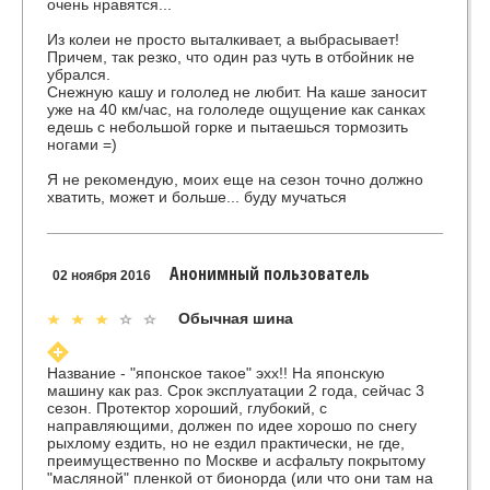
очень нравятся...
Из колеи не просто выталкивает, а выбрасывает!
Причем, так резко, что один раз чуть в отбойник не
убрался.
Снежную кашу и гололед не любит. На каше заносит
уже на 40 км/час, на гололеде ощущение как санках
едешь с небольшой горке и пытаешься тормозить
ногами =)
Я не рекомендую, моих еще на сезон точно должно
хватить, может и больше... буду мучаться
Анонимный пользователь
02 ноября 2016
Обычная шина
Название - "японское такое" эхх!! На японскую
машину как раз. Срок эксплуатации 2 года, сейчас 3
сезон. Протектор хороший, глубокий, с
направляющими, должен по идее хорошо по снегу
рыхлому ездить, но не ездил практически, не где,
преимущественно по Москве и асфальту покрытому
"масляной" пленкой от бионорда (или что они там на