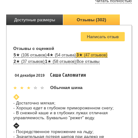
Читать полностью
Доступные размеры
Отзывы (302)
Написать отзыв
Отзывы с оценкой
5
★
4
★
3
★
(106 отзывов)
(54 отзыва)
(47 отзывов)
2
★
1
★
Все отзывы
(37 отзывов)
(58 отзывов)
Саша Саломатин
04 декабря 2019
Обычная шина
- Достаточно мягкая;
- Хорошо едет в глубоком примороженном снегу;
- В снежной каше и в глубоких лужах отличная
управляемость. Буквально "режет" воду.
- Посредственное торможение на льду;
- Значительная потеря шипов при далеко не