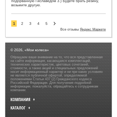
подорванную Гиславедом 3.) Будете брать резину,
возьмите другую.
1
2
3
4
5
Все отзывы
Яндекс.Маркете
© 2026, «Мои колеса»
Обращаем ваше внимание на то, что вся представленная
на сайте информация, касающаяся комплектаций,
технических характеристик, цветовых сочетаний,
стоимости, а также акций и специальных предложений
носит информационный характер и ни при каких условиях
не является публичной офертой, определяемой
положениями Статьи 437 (2) Гражданского кодекса
Российской Федерации. Для получения подробной
информации, пожалуйста, обращайтесь к сотрудникам
компании.
КОМПАНИЯ
КАТАЛОГ