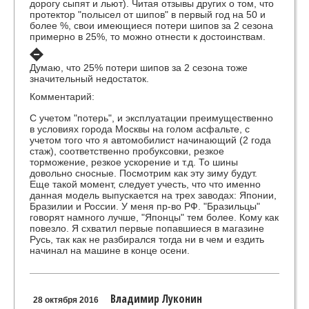
дорогу сыпят и льют). Читая отзывы других о том, что
протектор "полысел от шипов" в первый год на 50 и
более %, свои имеющиеся потери шипов за 2 сезона
примерно в 25%, то можно отнести к достоинствам.
Думаю, что 25% потери шипов за 2 сезона тоже
значительный недостаток.
Комментарий:
С учетом "потерь", и эксплуатации преимущественно
в условиях города Москвы на голом асфальте, с
учетом того что я автомобилист начинающий (2 года
стаж), соответственно пробуксовки, резкое
торможение, резкое ускорение и т.д. То шины
довольно сносные. Посмотрим как эту зиму будут.
Еще такой момент, следует учесть, что что именно
данная модель выпускается на трех заводах: Японии,
Бразилии и России. У меня пр-во РФ. "Бразильцы"
говорят намного лучше, "Японцы" тем более. Кому как
повезло. Я схватил первые попавшиеся в магазине
Русь, так как не разбирался тогда ни в чем и ездить
начинал на машине в конце осени.
Владимир Луконин
28 октября 2016