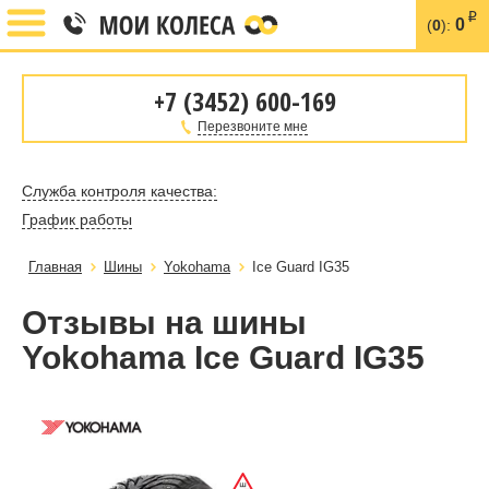
i
0
(
0
):
+7 (3452) 600-169
Перезвоните мне
Служба контроля качества:
График работы
Главная
Шины
Yokohama
Ice Guard IG35
Отзывы на шины
Yokohama Ice Guard IG35